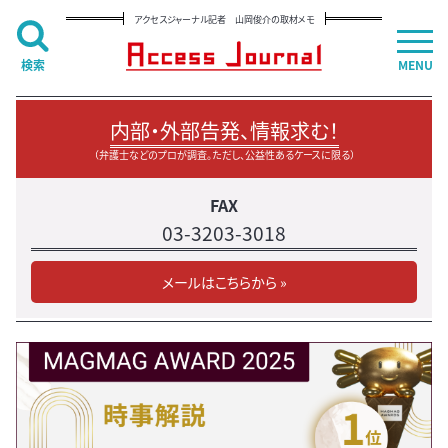
アクセスジャーナル記者 山岡俊介の取材メモ
検索
MENU
内部・外部告発、情報求む！
（弁護士などのプロが調査。ただし、公益性あるケースに限る）
FAX
03-3203-3018
メールはこちらから »