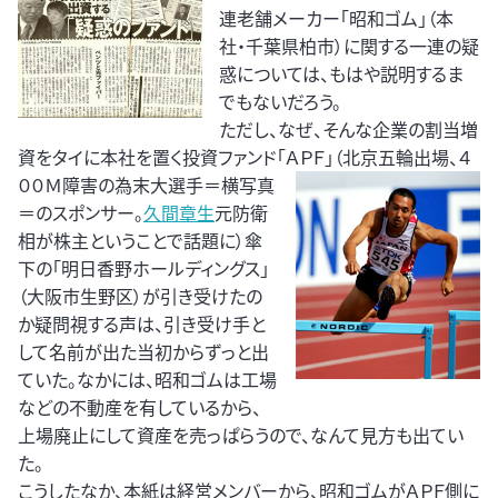
連老舗メーカー「昭和ゴム」（本
社・千葉県柏市）に関する一連の疑
惑については、もはや説明するま
でもないだろう。
ただし、なぜ、そんな企業の割当増
資をタイに本社を置く投資ファンド「ＡＰＦ」（北京五輪出場、４
００Ｍ障害の為末大選手＝横写
真
＝のスポンサー。
久間章生
元防衛
相が株主ということで話題に）傘
下の「明日香野ホールディングス」
（大阪市生野区）が引き受けたの
か疑問視する声は、引き受け手と
して名前が出た当初からずっと出
ていた。なかには、昭和ゴムは工場
などの不動産を有しているから、
上場廃止にして資産を売っぱらうので、なんて見方も出てい
た。
こうしたなか、本紙は経営メンバーから、昭和ゴムがＡＰＦ側に