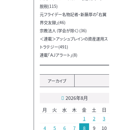
脱税(115)
元フライデー名物記者・新藤厚の「右翼
界交友録」(46)
宗教法人（学会が除く）(36)
＜連載＞アッシュブレインの資産運用ス
トラテジー(491)
連載「ＡＪアラート」(8)
アーカイブ
2026年8月
月
火
水
木
金
土
日
1
2
3
4
5
6
7
8
9
10