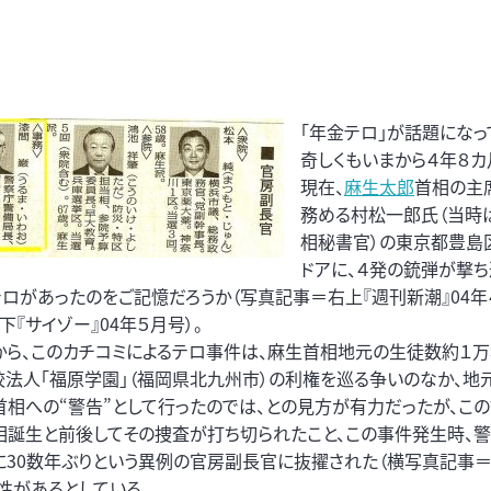
「年金テロ」が話題になっ
奇しくもいまから４年８カ
現在、
麻生太郎
首相の主
務める村松一郎氏（当時
相秘書官）の東京都豊島
ドアに、４発の銃弾が撃
テロがあったのをご記憶だろうか（写真記事＝右上『週刊新潮』04年
下『サイゾー』04年５月号）。
から、このカチコミによるテロ事件は、麻生首相地元の生徒数約１万
校法人「福原学園」（福岡県北九州市）の利権を巡る争いのなか、地
首相への“警告”として行ったのでは、との見方が有力だったが、この
相誕生と前後してその捜査が打ち切られたこと、この事件発生時、
30数年ぶりという異例の官房副長官に抜擢された（横写真記事＝「
性があるとしている。