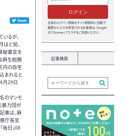
ログイン
会員のログイン情報をサイト閲覧時に自動で
履歴から入力を希望されるお客様は、Google
の『Chrome』ブラウザをご利用ください。
ているが、
月ほど前、
席秘書官を
記事検索
は麻生総務
区内の自宅
ち込まれると
４月29日
名のマンモ
元暴力団が
記事は、麻
警察庁長官
毎日」08