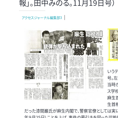
報」。田中みのる。11月19日号）
アクセスジャーナル編集部3
いう
号。左
当時
ス学
麻生
生首
だった漆間巌氏が麻生内閣で、警察官僚としては実に
年９月25日）ことを上げ、事件の幕引きを図った可能