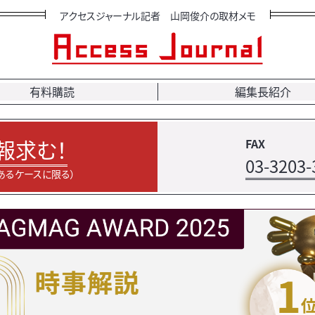
アクセスジャーナル記者 山岡俊介の取材メモ
有料購読
編集長紹介
報求む！
FAX
03-3203-
あるケースに限る）