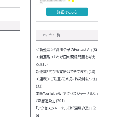
詳細はこちら
カテゴリ一覧
＜新連載＞『愛川令章のForcast AI』(8)
＜新連載＞『わが国の親権問題を考え
る』(15)
新連載「詫びる覚悟はできてます」(13)
＜連載＞ご注意『この男、詐欺師につき』
(32)
本紙YouTube版「アクセスジャーナルCh
『深層追及』」(201)
「アクセスジャーナルCh『深層追及』」(2
6)