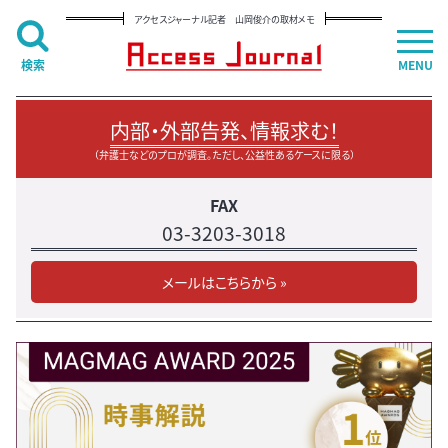
アクセスジャーナル記者 山岡俊介の取材メモ
検索
MENU
内部・外部告発、情報求む！
（弁護士などのプロが調査。ただし、公益性あるケースに限る）
FAX
03-3203-3018
メールはこちらから »