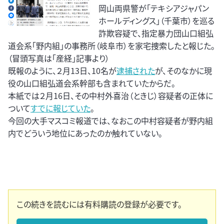
岡山両県警が「テキシアジャパン
ホールディングス」（千葉市）を巡る
詐欺容疑で、指定暴力団山口組弘
道会系「野内組」の事務所（岐阜市）を家宅捜索したと報じた。
（冒頭写真は「産経｣記事より）
既報のように、２月13日、10名が
逮捕された
が、そのなかに現
役の山口組弘道会系幹部も含まれていたからだ。
本紙では２月16日、その中村外喜治（ときじ）容疑者の正体に
ついて
すでに報じていた
。
今回の大手マスコミ報道では、なおこの中村容疑者が野内組
内でどういう地位にあったのか触れていない。
この続きを読むには有料購読の登録が必要です。