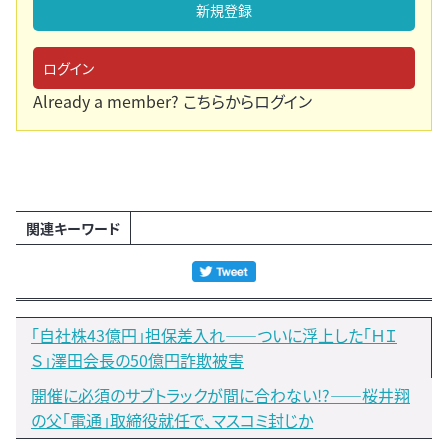
新規登録
ログイン
Already a member?
こちらからログイン
関連キーワード
「自社株43億円」担保差入れ――ついに浮上した「ＨＩ
Ｓ」澤田会長の50億円詐欺被害
開催に必須のサブトラックが間に合わない!?――桜井翔
の父「電通」取締役就任で、マスコミ封じか