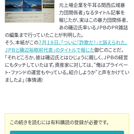
元上場企業を牛耳る関西広域暴
力団関係者」なるタイトル記事を
報じたが、実はこの暴力団関係者、
あの磯辺氏率いるＪＰＢのＰＲ雑誌
の編集まで行っていたことが判明した。
そう、本紙がこの
７月１８日、「ついに『詐欺だ！』と訴えられた、
ＪＰＢと磯辺裕樹前代表」のタイトルで報じた
御仁のことだ。
「それどころか、彼は磯辺氏とはひじょうに親しく、ＪＰＢの経営
にもタッチしていたはず。資産家に対しては、“俺はプライベー
ト・ファンドの運営もやっている。紹介しようか”と声をかけてい
ましたよ」（事情通）
この続きを読むには有料購読の登録が必要です。