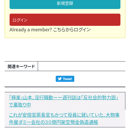
新規登録
ログイン
Already a member?
こちらからログイン
関連キーワード
「極楽」山本、淫行騒動ーー週刊誌は｢反社会的勢力説」
で裏取り中
これが安倍官房長官もかつて役員に就いていた、大物事
件屋ダミー会社の３０億円架空預金偽造通帳