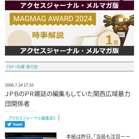
TOP
>
右翼・暴力団
2006.7.24 17:10
ＪＰＢのＰＲ雑誌の編集もしていた関西広域暴力
団関係者
アクセスジャーナル編集部2
本紙は昨日、「当局も注目ーー