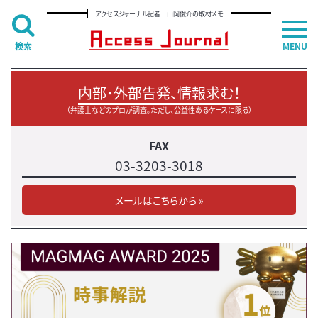
アクセスジャーナル記者 山岡俊介の取材メモ
検索
MENU
内部・外部告発、情報求む！
（弁護士などのプロが調査。ただし、公益性あるケースに限る）
FAX
03-3203-3018
メールはこちらから »