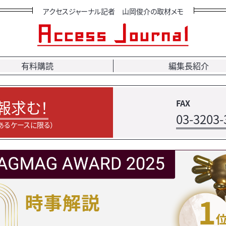
アクセスジャーナル記者 山岡俊介の取材メモ
有料購読
編集長紹介
報求む！
FAX
03-3203-
あるケースに限る）