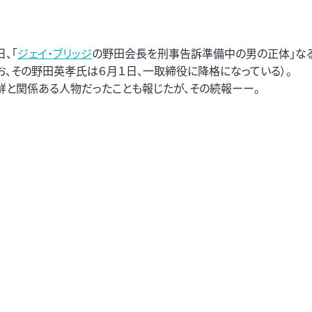
、「
ジェイ・ブリッジ
の野田会長を刑事告訴準備中の男の正体」な
お、その野田英孝氏は６月１日、一取締役に降格になっている）。
鮮と関係ある人物だったことも報じたが、その続報ーー。