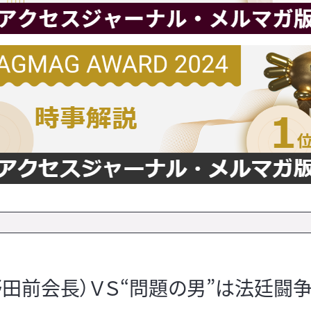
野田前会長）ＶＳ“問題の男”は法廷闘