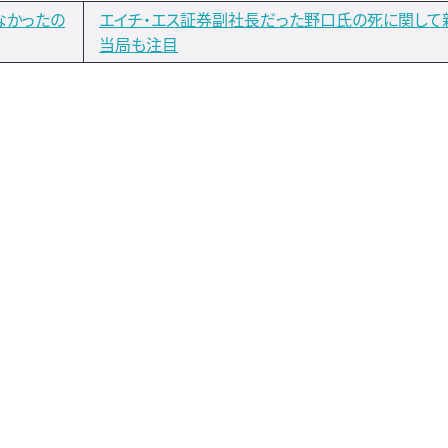
なかったの
エイチ・エス証券副社長だった野口氏の死に関して
当局も注目