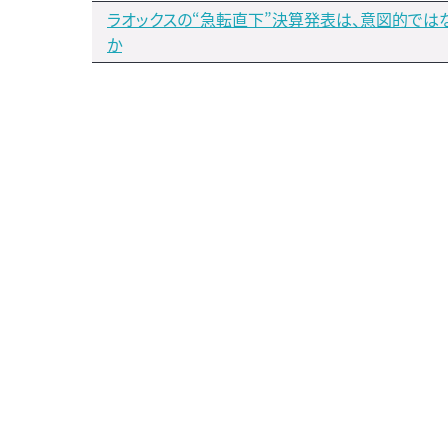
ラオックスの“急転直下”決算発表は、意図的では
か