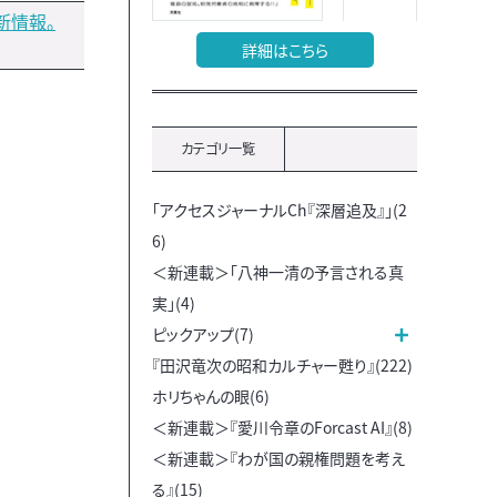
新情報。
詳細はこちら
カテゴリ一覧
「アクセスジャーナルCh『深層追及』」(2
6)
＜新連載＞「八神一清の予言される真
実」(4)
ピックアップ(7)
『田沢竜次の昭和カルチャー甦り』(222)
ホリちゃんの眼(6)
＜新連載＞『愛川令章のForcast AI』(8)
＜新連載＞『わが国の親権問題を考え
る』(15)