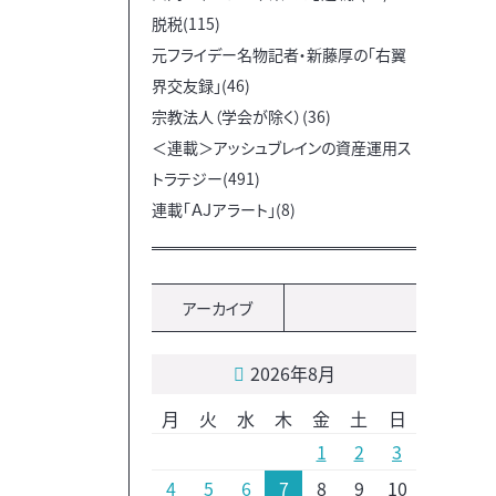
脱税(115)
元フライデー名物記者・新藤厚の「右翼
界交友録」(46)
宗教法人（学会が除く）(36)
＜連載＞アッシュブレインの資産運用ス
トラテジー(491)
連載「ＡＪアラート」(8)
アーカイブ
2026年8月
月
火
水
木
金
土
日
1
2
3
4
5
6
7
8
9
10