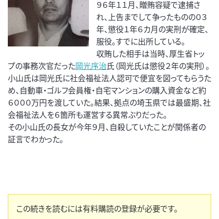
９６年１１月、贈賄容疑で逮捕さ
れ、上告までして争ったものの０３
年、懲役１年６カ月の実刑が確定、
服役。すでに出所している。
収賄した相手は当時、厚生省トッ
プの事務次官だった
岡光序治
氏（岡光氏は懲役２年の実刑）。
小山氏は岡光氏に社会福祉法人認可で便宜を図ってもらうた
め、自動車・ゴルフ会員権・自宅マンションの購入資金など約
６０００万円を渡していた。結果、拠点の埼玉県では最盛期、社
会福祉法人を６箇所も運営する異常ぶりだった。
その小山氏の長女が今年９月、自殺していたことが関係者の
証言でわかった。
この続きを読むには有料購読の登録が必要です。