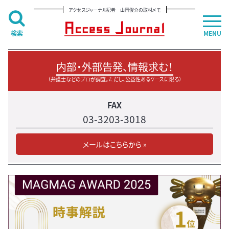
アクセスジャーナル記者 山岡俊介の取材メモ
検索
MENU
内部・外部告発、情報求む！
（弁護士などのプロが調査。ただし、公益性あるケースに限る）
FAX
03-3203-3018
メールはこちらから »