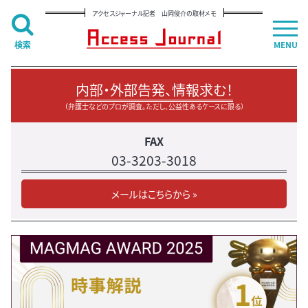
アクセスジャーナル記者 山岡俊介の取材メモ
検索
MENU
内部・外部告発、情報求む！
（弁護士などのプロが調査。ただし、公益性あるケースに限る）
FAX
03-3203-3018
メールはこちらから »