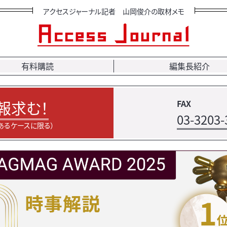
アクセスジャーナル記者 山岡俊介の取材メモ
有料購読
編集長紹介
報求む！
FAX
03-3203-
あるケースに限る）