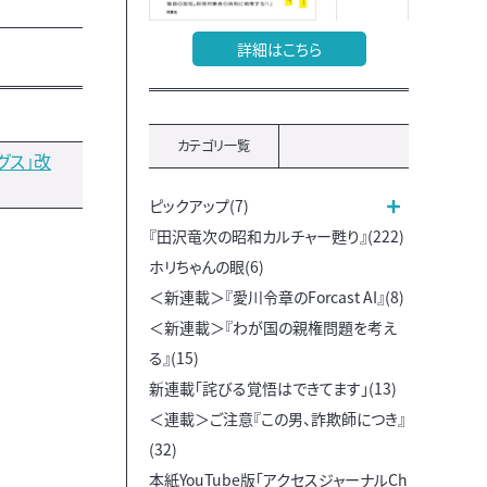
詳細はこちら
カテゴリ一覧
グス」改
ピックアップ(7)
『田沢竜次の昭和カルチャー甦り』(222)
ホリちゃんの眼(6)
＜新連載＞『愛川令章のForcast AI』(8)
＜新連載＞『わが国の親権問題を考え
る』(15)
新連載「詫びる覚悟はできてます」(13)
＜連載＞ご注意『この男、詐欺師につき』
(32)
本紙YouTube版「アクセスジャーナルCh