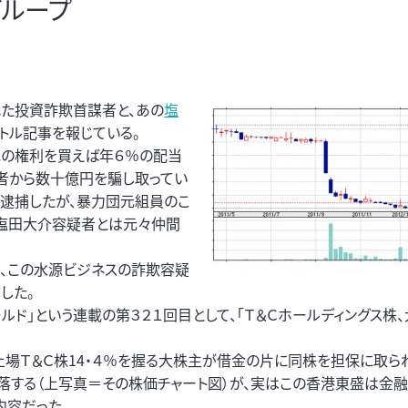
ループ
れた投資詐欺首謀者と、あの
塩
トル記事を報じている。
源地の権利を買えば年６％の配当
者から数十億円を騙し取ってい
を逮捕したが、暴力団元組員のこ
塩田大介容疑者とは元々仲間
で、この水源ビジネスの詐欺容疑
した。
ルド」という連載の第３２１回目として、「Ｔ＆Ｃホールディングス株
上場Ｔ＆Ｃ株14・４％を握る大株主が借金の片に同株を担保に取ら
落する（上写真＝その株価チャート図）が、実はこの香港東盛は金
内容だった。