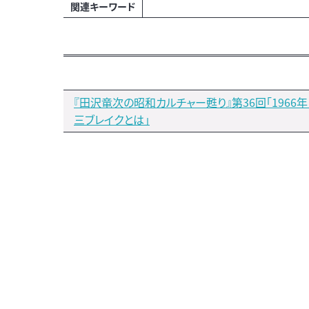
関連キーワード
『田沢竜次の昭和カルチャー甦り』第36回「1966
三ブレイクとは」