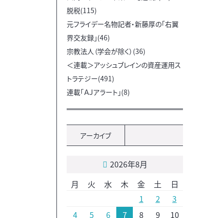
脱税(115)
元フライデー名物記者・新藤厚の「右翼
界交友録」(46)
宗教法人（学会が除く）(36)
＜連載＞アッシュブレインの資産運用ス
トラテジー(491)
連載「ＡＪアラート」(8)
アーカイブ
2026年8月
月
火
水
木
金
土
日
1
2
3
4
5
6
7
8
9
10