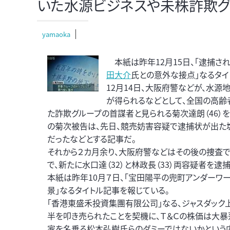
いた水源ビジネスや未株詐欺グ
yamaoka
本紙は昨年12月15日、「逮捕さ
田大介
氏との意外な接点」なるタイ
12月14日、大阪府警などが、水
が得られるなどとして、全国の高齢
た詐欺グループの首謀者と見られる菊次達朗（46）
の菊次被告は、先日、競売妨害容疑で逮捕状が出た
だったなどとする記事だ。
それから２カ月余り、大阪府警などはその後の捜査
で、新たに水口達（32）と林政長（33）両容疑者を逮捕
本紙は昨年10月７日、「宝田陽平の兜町アンダーワー
景」なるタイトル記事を報じている。
「香港東盛禾投資集團有限公司」なる、ジャスダック
半を叩き売られたことを契機に、Ｔ＆Ｃの株価は大暴
家を名乗る松本弘樹氏らのダミーではないかという