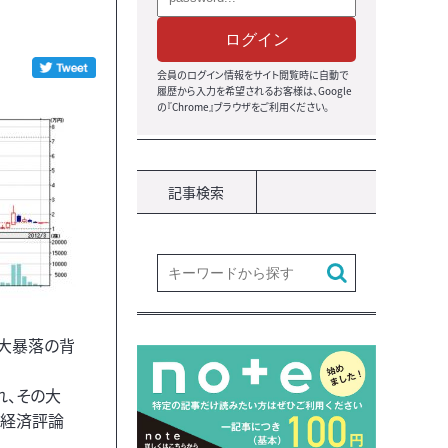
ログイン
会員のログイン情報をサイト閲覧時に自動で
履歴から入力を希望されるお客様は、Google
の『Chrome』ブラウザをご利用ください。
記事検索
、大暴落の背
れ、その大
融経済評論