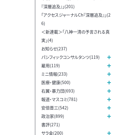
『深層追及』」(201)
「アクセスジャーナルCh『深層追及』」(2
6)
＜新連載＞「八神一清の予言される真
実」(4)
お知らせ(237)
パシフィックコンサルタンツ(119)
雇用(119)
ミニ情報(233)
医療・健康(500)
右翼・暴力団(693)
報道・マスコミ(781)
安倍晋三(542)
政治家(899)
書評(271)
サラ金(200)