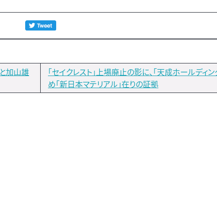
年と加山雄
「セイクレスト」上場廃止の影に、「天成ホールディン
め「新日本マテリアル」在りの証拠