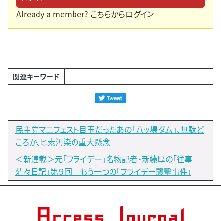
Already a member?
こちらからログイン
関連キーワード
民主党マニフェスト目玉だったあの「八ッ場ダム」、無駄ど
ころか、ヒ素汚染の重大懸念
＜新連載＞元「フライデー」名物記者・新藤厚の「往事
茫々日記」第９回 もう一つの「フライデー襲撃事件」