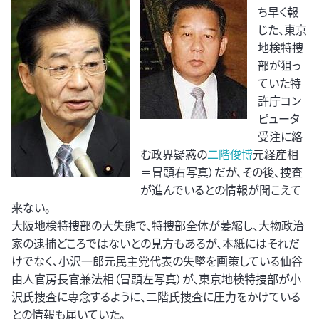
ち早く報
じた、東京
地検特捜
部が狙っ
ていた特
許庁コン
ピュータ
受注に絡
む政界疑惑の
二階俊博
元経産相
＝冒頭右写真）だが、その後、捜査
が進んでいるとの情報が聞こえて
来ない。
大阪地検特捜部の大失態で、特捜部全体が萎縮し、大物政治
家の逮捕どころではないとの見方もあるが、本紙にはそれだ
けでなく、小沢一郎元民主党代表の失墜を画策している仙谷
由人官房長官兼法相（冒頭左写真）が、東京地検特捜部が小
沢氏捜査に専念するように、二階氏捜査に圧力をかけている
との情報も届いていた。