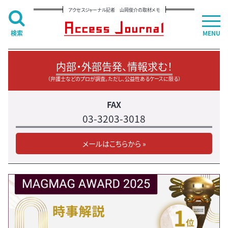
アクセスジャーナル記者 山岡俊介の取材メモ
検索
MENU
内部・外部告発、情報求む！
（弁護士などのプロが調査。ただし、公益性あるケースに限る）
FAX
03-3203-3018
メールはこちらから »