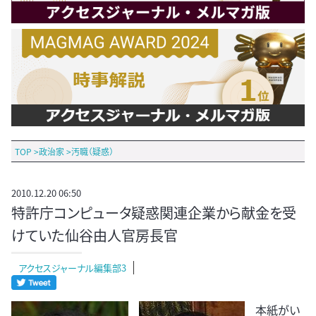
TOP
>
政治家
>
汚職（疑惑）
2010.12.20 06:50
特許庁コンピュータ疑惑関連企業から献金を受
けていた仙谷由人官房長官
アクセスジャーナル編集部3
本紙がい