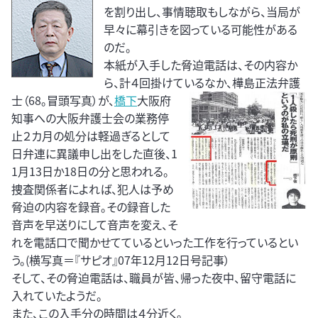
を割り出し、事情聴取もしながら、当局が
早々に幕引きを図っている可能性がある
のだ。
本紙が入手した脅迫電話は、その内容か
ら、計４回掛けているなか、樺島正法弁護
士（68。冒頭写真）
が、
橋下
大阪府
知事への大阪弁護士会の業務停
止２カ月の処分は軽過ぎるとして
日弁連に異議申し出をした直後、1
1月13日か18日の分と思われる。
捜査関係者によれば、犯人は予め
脅迫の内容を録音。その録音した
音声を早送りにして音声を変え、そ
れを電話口で聞かせてているといった工作を行っているとい
う。(横写真＝『サピオ』07年12月12日号記事）
そして、その脅迫電話は、職員が皆、帰った夜中、留守電話に
入れていたようだ。
また、この入手分の時間は４分近く。