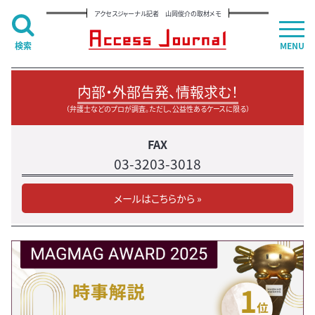
アクセスジャーナル記者 山岡俊介の取材メモ
検索
MENU
内部・外部告発、情報求む！
（弁護士などのプロが調査。ただし、公益性あるケースに限る）
FAX
03-3203-3018
メールはこちらから »