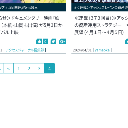
ップ,#山岡関連,#安倍晋三
#＜連載＞アッシュブレインの資産運
らせ＞ドキュメンタリー映画『妖
≪連載（３７３回目）≫アッ
』（本紙・山岡も出演）が5月3日か
の資産運用ストラテジー 
イバル上映
展望（４月１日～４月５日）
0
01
アクセスジャーナル編集部
2024/04/01
yamaoka
<
<
1
2
3
4