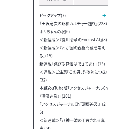
ピックアップ(7)
『田沢竜次の昭和カルチャー甦り』(223)
ホリちゃんの眼(6)
＜新連載＞『愛川令章のForcast AI』(8)
＜新連載＞『わが国の親権問題を考え
る』(15)
新連載「詫びる覚悟はできてます」(13)
＜連載＞ご注意『この男、詐欺師につき』
(32)
本紙YouTube版「アクセスジャーナルCh
『深層追及』」(201)
「アクセスジャーナルCh『深層追及』」(2
6)
＜新連載＞「八神一清の予言される真
実」(4)