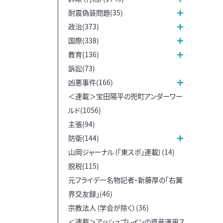
耐震偽装問題(35)
政治(373)
国際(338)
教育(136)
訴訟(73)
凶悪事件(166)
＜連載＞宝田陽平の兜町アンダーワー
ルド(1056)
主張(94)
防衛(144)
山岡ジャーナル（「東スポ」連載）(14)
脱税(115)
元フライデー名物記者・新藤厚の「右翼
界交友録」(46)
宗教法人（学会が除く）(36)
＜連載＞アッシュブレインの資産運用ス