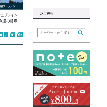
用ストラテジー
記事検索
シュブレイン
今週の相場
0