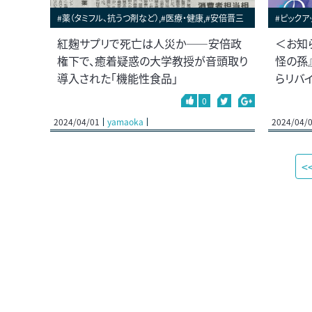
#薬（タミフル、抗うつ剤など）,#医療・健康,#安倍晋三
#ピックア
紅麹サプリで死亡は人災か――安倍政
＜お知
権下で、癒着疑惑の大学教授が音頭取り
怪の孫
導入された「機能性食品」
らリバ
0
2024/04/01
yamaoka
2024/04/
<