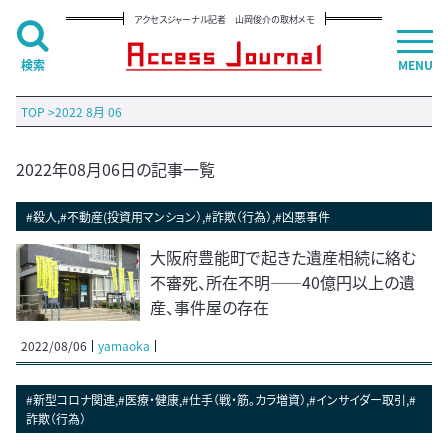
アクセスジャーナル記者 山岡俊介の取材メモ
検索
MENU
TOP
>
2022 8月 06
2022年08月06日の記事一覧
#殺人,#不動産(投資用マンション）,#詐欺（行為）,#凶悪事件
大阪府豊能町で起きた遺産相続に絡む
不審死、所在不明――40億円以上の遺
産、事件屋の存在
2022/08/06
yamaoka
#新型コロナ関連,#医療・健康,#仕手（戦・筋。カラ増資）,#インサイダー取引,#
詐欺（行為）