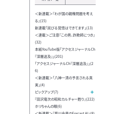
＜新連載＞『わが国の親権問題を考え
る』(15)
新連載「詫びる覚悟はできてます」(13)
＜連載＞ご注意『この男、詐欺師につき』
(32)
本紙YouTube版「アクセスジャーナルCh
『深層追及』」(201)
「アクセスジャーナルCh『深層追及』」(2
6)
＜新連載＞「八神一清の予言される真
実」(4)
ピックアップ(7)
『田沢竜次の昭和カルチャー甦り』(222)
ホリちゃんの眼(6)
＜新連載＞『愛川令章のForcast AI』(8)