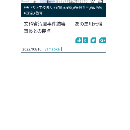
#天下り,#学校法人,#官僚,#検察,#安倍晋三,#政治家,
#政治,#教育
文科省汚職事件結審――あの黒川元検
事長との接点
0
2022/03/10
yamaoka