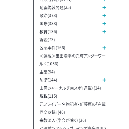
耐震偽装問題(35)
政治(373)
国際(338)
教育(136)
訴訟(73)
凶悪事件(166)
＜連載＞宝田陽平の兜町アンダーワー
ルド(1056)
主張(94)
防衛(144)
山岡ジャーナル（「東スポ」連載）(14)
脱税(115)
元フライデー名物記者・新藤厚の「右翼
界交友録」(46)
宗教法人（学会が除く）(36)
＜連載＞アッシュブレインの資産運用ス