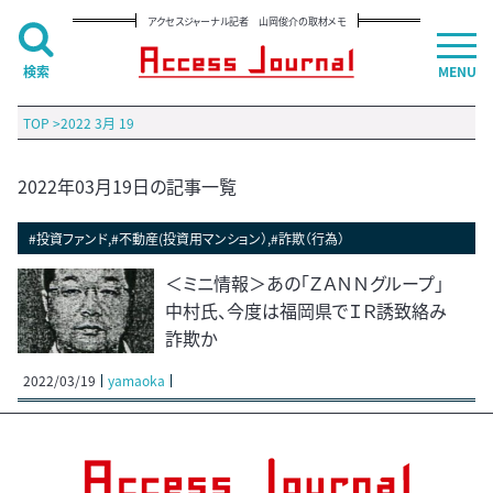
アクセスジャーナル記者 山岡俊介の取材メモ
検索
MENU
TOP
>
2022 3月 19
2022年03月19日の記事一覧
#投資ファンド,#不動産(投資用マンション）,#詐欺（行為）
＜ミニ情報＞あの「ＺＡＮＮグループ」
中村氏、今度は福岡県でＩＲ誘致絡み
詐欺か
2022/03/19
yamaoka