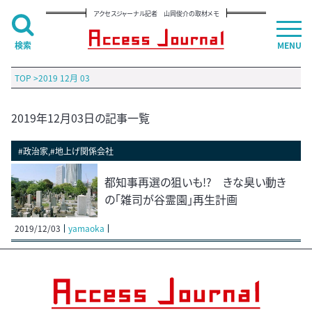
アクセスジャーナル記者 山岡俊介の取材メモ
検索
MENU
TOP
>
2019 12月 03
2019年12月03日の記事一覧
#政治家,#地上げ関係会社
都知事再選の狙いも!? きな臭い動き
の「雑司が谷霊園」再生計画
2019/12/03
yamaoka