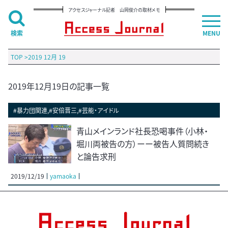
アクセスジャーナル記者 山岡俊介の取材メモ
検索
MENU
TOP
>
2019 12月 19
2019年12月19日の記事一覧
#暴力団関連,#安倍晋三,#芸能・アイドル
青山メインランド社長恐喝事件（小林・
堀川両被告の方）ーー被告人質問続き
と論告求刑
2019/12/19
yamaoka