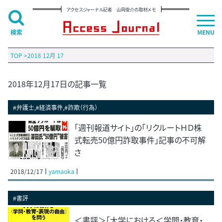
アクセスジャーナル記者 山岡俊介の取材メモ
検索
MENU
TOP
>
2018 12月 17
2018年12月17日の記事一覧
#弁護士,#経済事件,#詐欺（行為）
「週刊報道サイト」の「リクルートＨＤ株
式転売50億円詐取事件」記事の不可解
さ
2018/12/17
yamaoka
#書評
＜書評＞「大学における＜学問・教育・