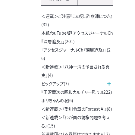
＜連載＞ご注意『この男、詐欺師につき』
(32)
本紙YouTube版「アクセスジャーナルCh
『深層追及』」(201)
「アクセスジャーナルCh『深層追及』」(2
6)
＜新連載＞「八神一清の予言される真
実」(4)
ピックアップ(7)
『田沢竜次の昭和カルチャー甦り』(222)
ホリちゃんの眼(6)
＜新連載＞『愛川令章のForcast AI』(8)
＜新連載＞『わが国の親権問題を考え
る』(15)
新連載「詫びる覚悟はできてます」(13)