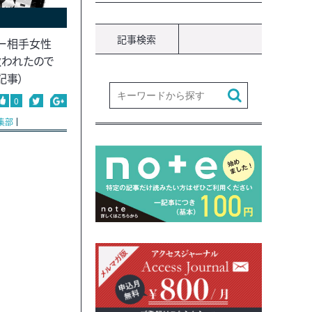
記事検索
ー相手女性
救われたので
記事）
0
集部