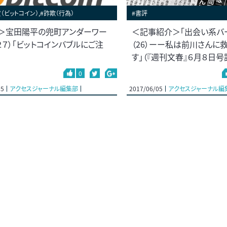
（ビットコイン）,#詐欺（行為）
#書評
＞宝田陽平の兜町アンダーワー
＜記事紹介＞「出会い系バ
２７）「ビットコインバブルにご注
（26）ーー私は前川さんに
す」（『週刊文春』６月８日号
0
05
アクセスジャーナル編集部
2017/06/05
アクセスジャーナル編