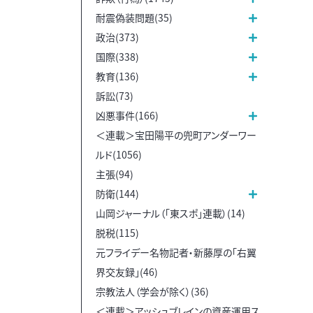
耐震偽装問題(35)
政治(373)
国際(338)
教育(136)
訴訟(73)
凶悪事件(166)
＜連載＞宝田陽平の兜町アンダーワー
ルド(1056)
主張(94)
防衛(144)
山岡ジャーナル（「東スポ」連載）(14)
脱税(115)
元フライデー名物記者・新藤厚の「右翼
界交友録」(46)
宗教法人（学会が除く）(36)
＜連載＞アッシュブレインの資産運用ス