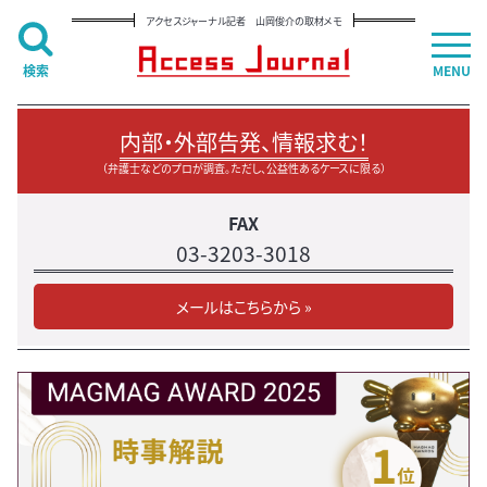
アクセスジャーナル記者 山岡俊介の取材メモ
検索
MENU
内部・外部告発、情報求む！
（弁護士などのプロが調査。ただし、公益性あるケースに限る）
FAX
03-3203-3018
メールはこちらから »