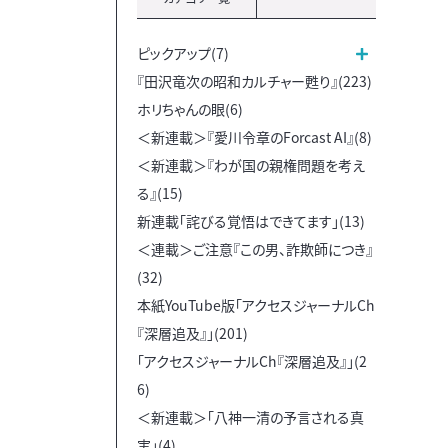
ピックアップ(7)
『田沢竜次の昭和カルチャー甦り』(223)
ホリちゃんの眼(6)
＜新連載＞『愛川令章のForcast AI』(8)
＜新連載＞『わが国の親権問題を考え
る』(15)
新連載「詫びる覚悟はできてます」(13)
＜連載＞ご注意『この男、詐欺師につき』
(32)
本紙YouTube版「アクセスジャーナルCh
『深層追及』」(201)
「アクセスジャーナルCh『深層追及』」(2
6)
＜新連載＞「八神一清の予言される真
実」(4)