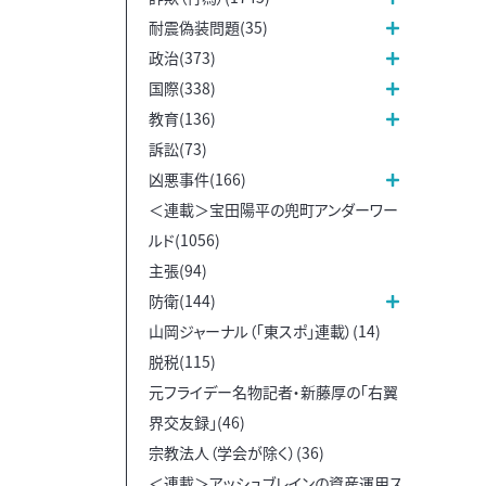
耐震偽装問題(35)
政治(373)
国際(338)
教育(136)
訴訟(73)
凶悪事件(166)
＜連載＞宝田陽平の兜町アンダーワー
ルド(1056)
主張(94)
防衛(144)
山岡ジャーナル（「東スポ」連載）(14)
脱税(115)
元フライデー名物記者・新藤厚の「右翼
界交友録」(46)
宗教法人（学会が除く）(36)
＜連載＞アッシュブレインの資産運用ス