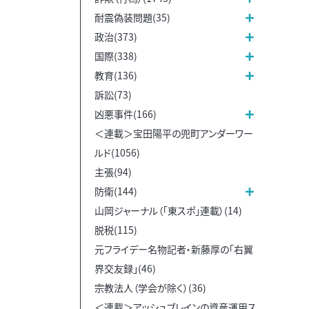
耐震偽装問題(35)
政治(373)
国際(338)
教育(136)
訴訟(73)
凶悪事件(166)
＜連載＞宝田陽平の兜町アンダーワー
ルド(1056)
主張(94)
防衛(144)
山岡ジャーナル（「東スポ」連載）(14)
脱税(115)
元フライデー名物記者・新藤厚の「右翼
界交友録」(46)
宗教法人（学会が除く）(36)
＜連載＞アッシュブレインの資産運用ス