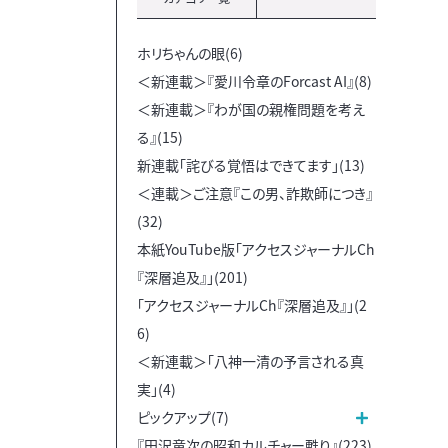
ホリちゃんの眼(6)
＜新連載＞『愛川令章のForcast AI』(8)
＜新連載＞『わが国の親権問題を考え
る』(15)
新連載「詫びる覚悟はできてます」(13)
＜連載＞ご注意『この男、詐欺師につき』
(32)
本紙YouTube版「アクセスジャーナルCh
『深層追及』」(201)
「アクセスジャーナルCh『深層追及』」(2
6)
＜新連載＞「八神一清の予言される真
実」(4)
ピックアップ(7)
『田沢竜次の昭和カルチャー甦り』(223)