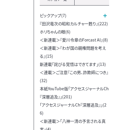
ピックアップ(7)
『田沢竜次の昭和カルチャー甦り』(222)
ホリちゃんの眼(6)
＜新連載＞『愛川令章のForcast AI』(8)
＜新連載＞『わが国の親権問題を考え
る』(15)
新連載「詫びる覚悟はできてます」(13)
＜連載＞ご注意『この男、詐欺師につき』
(32)
本紙YouTube版「アクセスジャーナルCh
『深層追及』」(201)
「アクセスジャーナルCh『深層追及』」(2
6)
＜新連載＞「八神一清の予言される真
実」(4)