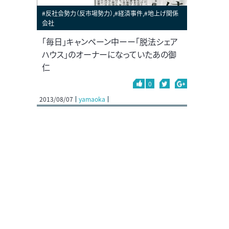
#反社会勢力（反市場勢力）,#経済事件,#地上げ関係
会社
「毎日」キャンペーン中ーー「脱法シェア
ハウス」のオーナーになっていたあの御
仁
0
2013/08/07
yamaoka