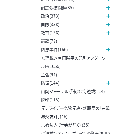
耐震偽装問題(35)
政治(373)
国際(338)
教育(136)
訴訟(73)
凶悪事件(166)
＜連載＞宝田陽平の兜町アンダーワー
ルド(1056)
主張(94)
防衛(144)
山岡ジャーナル（「東スポ」連載）(14)
脱税(115)
元フライデー名物記者・新藤厚の「右翼
界交友録」(46)
宗教法人（学会が除く）(36)
＜連載＞アッシュブレインの資産運用ス