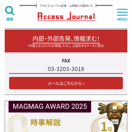
アクセスジャーナル記者 山岡俊介の取材メモ
検索
MENU
内部・外部告発、情報求む！
（弁護士などのプロが調査。ただし、公益性あるケースに限る）
FAX
03-3203-3018
メールはこちらから »