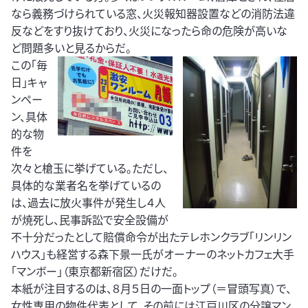
なら義務づけられている窓、火災報知器設置などの消防法違
反などをすり抜けており、火災になったら命の危険が高いな
ど問題多いと見るからだ。
この「毎
日」キャ
ンペー
ン、具体
的な物
件を
次々と槍玉に挙げている。ただし、
具体的な業者名を挙げているの
は、過去に放火事件が発生し４人
が焼死し、民事訴訟で安全設備が
不十分だったとして賠償命令が出たテレホンクラブ「リンリン
ハウス」も経営する森下景一氏がオーナーのネットカフェ大手
「マンボー」（東京都新宿区）だけだ。
本紙が注目するのは、８月５日の一面トップ（＝冒頭写真）で、
女性専用の物件代表として、その前には江戸川区の分譲マン