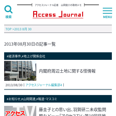
アクセスジャーナル記者 山岡俊介の取材メモ
検索
MENU
TOP
>
2013 8月 30
2013年08月30日の記事一覧
#経済事件,#地上げ関係会社
内閣府周辺土地に関する怪情報
2013/08/30
アクセスジャーナル編集部4
#お知らせ,#山岡関連,#報道・マスコミ
藤圭子との思い出、羽賀研二未収監問
題などーー「アクセスＴＶ」第10回目放