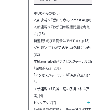
ホリちゃんの眼(6)
＜新連載＞『愛川令章のForcast AI』(8)
＜新連載＞『わが国の親権問題を考え
る』(15)
新連載「詫びる覚悟はできてます」(13)
＜連載＞ご注意『この男、詐欺師につき』
(32)
本紙YouTube版「アクセスジャーナルCh
『深層追及』」(201)
「アクセスジャーナルCh『深層追及』」(2
6)
＜新連載＞「八神一清の予言される真
実」(4)
ピックアップ(7)
『田沢竜次の昭和カルチャー甦り』(222)