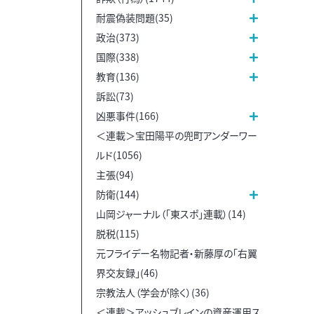
耐震偽装問題(35)
政治(373)
国際(338)
教育(136)
訴訟(73)
凶悪事件(166)
＜連載＞宝田陽平の兜町アンダーワー
ルド(1056)
主張(94)
防衛(144)
山岡ジャーナル（「東スポ」連載）(14)
脱税(115)
元フライデー名物記者・新藤厚の「右翼
界交友録」(46)
宗教法人（学会が除く）(36)
＜連載＞アッシュブレインの資産運用ス