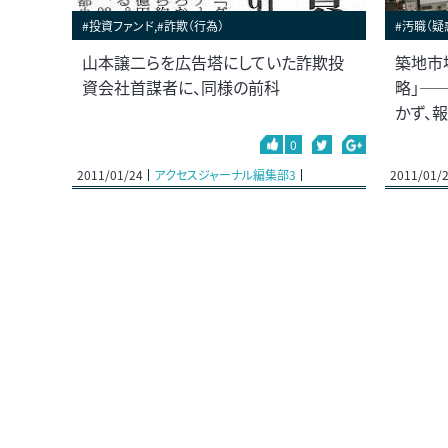
#投資ファンド,#詐欺（行為）
#汚職（疑
山本譲二らを広告塔にしていた詐欺投
築地市
資会社首謀者に、同様の前科
略」―
かず、
0
2011/01/24
アクセスジャーナル編集部3
2011/01/