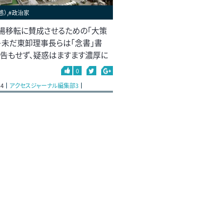
惑）,#政治家
場移転に賛成させるための「大策
―未だ東卸理事長らは「念書」書
報告もせず、疑惑はますます濃厚に
0
24
アクセスジャーナル編集部3