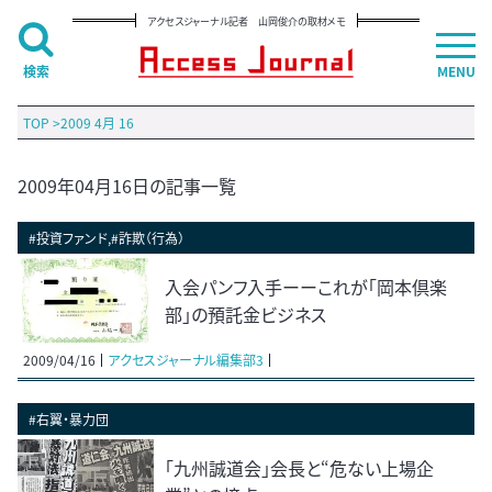
アクセスジャーナル記者 山岡俊介の取材メモ
検索
MENU
TOP
>
2009 4月 16
2009年04月16日の記事一覧
#投資ファンド,#詐欺（行為）
入会パンフ入手ーーこれが「岡本倶楽
部」の預託金ビジネス
2009/04/16
アクセスジャーナル編集部3
#右翼・暴力団
「九州誠道会」会長と“危ない上場企