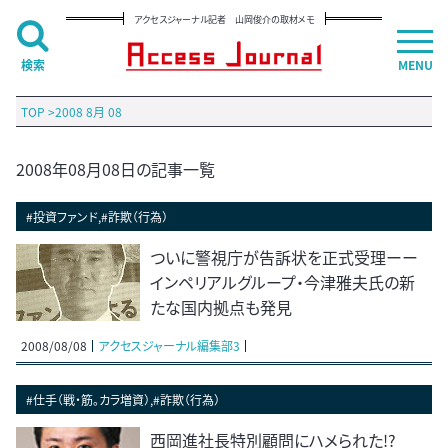
アクセスジャーナル記者 山岡俊介の取材メモ
検索
MENU
TOP
>
2008 8月 08
2008年08月08日の記事一覧
#投資ファンド,#詐欺（行為）
ついに警視庁が告訴状を正式受理ーー
インペリアルグループ・今津雅夫氏の新
たな国内拠点も発見
2008/08/08
アクセスジャーナル編集部3
#仕手（戦・筋。カラ増資）,#詐欺（行為）
西岡進社長特別顧問にハメられた!?