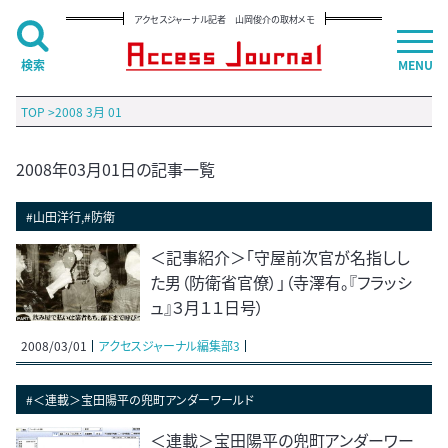
アクセスジャーナル記者 山岡俊介の取材メモ
検索
MENU
TOP
>
2008 3月 01
2008年03月01日の記事一覧
#山田洋行,#防衛
＜記事紹介＞「守屋前次官が名指しし
た男（防衛省官僚）」（寺澤有。『フラッシ
ュ』３月１１日号）
2008/03/01
アクセスジャーナル編集部3
#＜連載＞宝田陽平の兜町アンダーワールド
＜連載＞宝田陽平の兜町アンダーワー