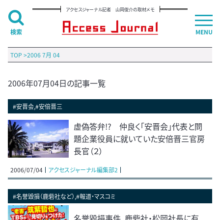
アクセスジャーナル記者 山岡俊介の取材メモ
検索
MENU
TOP
>
2006 7月 04
2006年07月04日の記事一覧
#安晋会,#安倍晋三
虚偽答弁!? 仲良く「安晋会」代表と問
題企業役員に就いていた安倍晋三官房
長官（２）
2006/07/04
アクセスジャーナル編集部2
#名誉毀損（鹿砦社など）,#報道・マスコミ
名誉毀損事件、鹿砦社・松岡社長に有