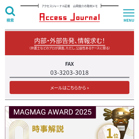
アクセスジャーナル記者 山岡俊介の取材メモ
検索
MENU
内部・外部告発、情報求む！
（弁護士などのプロが調査。ただし、公益性あるケースに限る）
FAX
03-3203-3018
メールはこちらから »