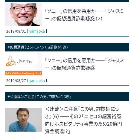
「ソニー」の信用を悪用か――「ジャスミ
ー」の仮想通貨詐欺疑惑（２）
2019/08/31
yamaoka
#仮想通貨（ビットコイン）, #詐欺（行為）
「ソニー」の信用を悪用か――「ジャスミ
ー」の仮想通貨詐欺疑惑
2019/08/27
yamaoka
#＜連載＞ご注意『この男、詐欺師につき』
＜連載＞ご注意『この男、詐欺師につ
き』（６）――その２「ニセコの超富裕層
向けホスピタリティ事業のため20億円
資金調達!?」