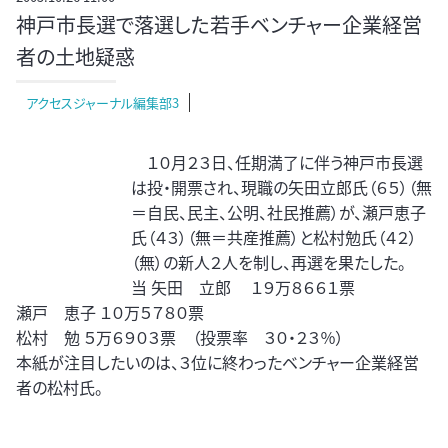
神戸市長選で落選した若手ベンチャー企業経営
者の土地疑惑
アクセスジャーナル編集部3
１０月２３日、任期満了に伴う神戸市長選
は投・開票され、現職の矢田立郎氏（６５）（無
＝自民、民主、公明、社民推薦）が、瀬戸恵子
氏（４３）（無＝共産推薦）と松村勉氏（４２）
（無）の新人２人を制し、再選を果たした。
当 矢田 立郎 １９万８６６１票
瀬戸 恵子 １０万５７８０票
松村 勉 ５万６９０３票 （投票率 ３０・２３％）
本紙が注目したいのは、３位に終わったベンチャー企業経営
者の松村氏。