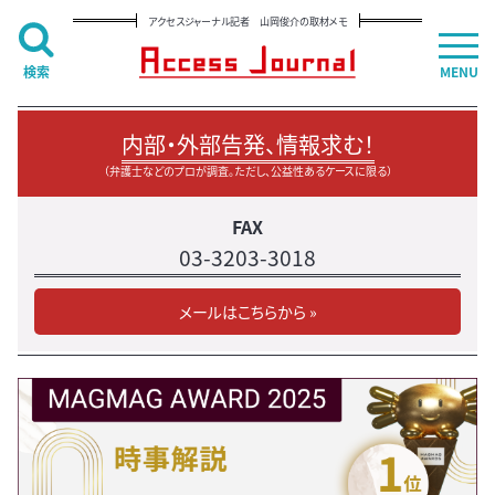
アクセスジャーナル記者 山岡俊介の取材メモ
検索
MENU
内部・外部告発、情報求む！
（弁護士などのプロが調査。ただし、公益性あるケースに限る）
FAX
03-3203-3018
メールはこちらから »