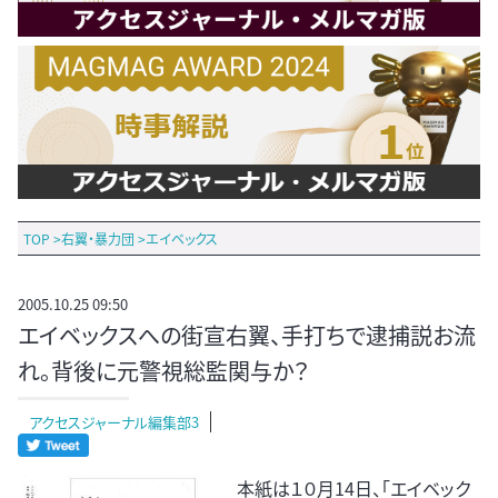
TOP
>
右翼・暴力団
>
エイベックス
2005.10.25 09:50
エイベックスへの街宣右翼、手打ちで逮捕説お流
れ。背後に元警視総監関与か？
アクセスジャーナル編集部3
本紙は１０月14日、「エイベック