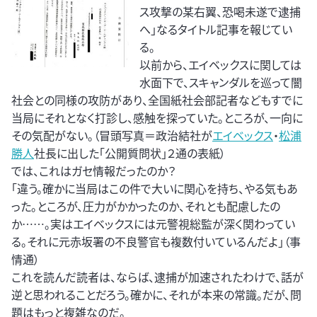
ス攻撃の某右翼、恐喝未遂で逮捕
へ」なるタイトル記事を報じてい
る。
以前から、エイベックスに関しては
水面下で、スキャンダルを巡って闇
社会との同様の攻防があり、全国紙社会部記者などもすでに
当局にそれとなく打診し、感触を探っていた。ところが、一向に
その気配がない。（冒頭写真＝政治結社が
エイベックス
・
松浦
勝人
社長に出した「公開質問状」２通の表紙）
では、これはガセ情報だったのか？
「違う。確かに当局はこの件で大いに関心を持ち、やる気もあ
った。ところが、圧力がかかったのか、それとも配慮したの
か……。実はエイベックスには元警視総監が深く関わってい
る。それに元赤坂署の不良警官も複数付いているんだよ」（事
情通）
これを読んだ読者は、ならば、逮捕が加速されたわけで、話が
逆と思われることだろう。確かに、それが本来の常識。だが、問
題はもっと複雑なのだ。