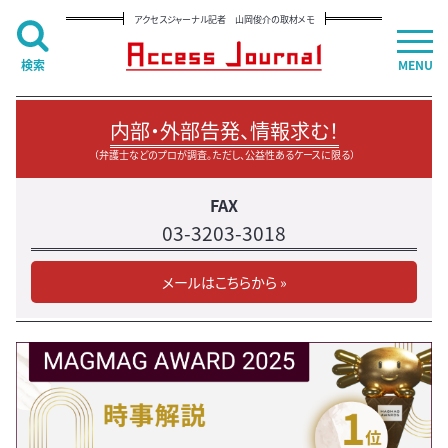
アクセスジャーナル記者 山岡俊介の取材メモ
検索
MENU
内部・外部告発、情報求む！
（弁護士などのプロが調査。ただし、公益性あるケースに限る）
FAX
03-3203-3018
メールはこちらから »