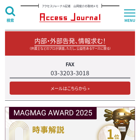
アクセスジャーナル記者 山岡俊介の取材メモ
検索
MENU
内部・外部告発、情報求む！
（弁護士などのプロが調査。ただし、公益性あるケースに限る）
FAX
03-3203-3018
メールはこちらから »