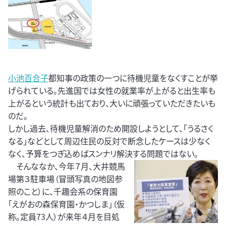
小池百合子
都知事の政策の一つに待機児童をなくすことが挙
げられている。先進国では女性の就業率が上がると出生率も
上がるという統計も出ており、大いに頑張っていただきたいも
のだ。
しかし過去、待機児童解消のため開設しようとして、「うるさく
なる」などとして周辺住民の反対で断念したケースは少なく
なく、予算をつぎ込めばスンナリ解決する問題ではない。
そんななか、今年７月、大井競馬
場第３駐車場（冒頭写真の地図参
照のこと）に、千趣会系の保育園
「えがおの森保育園・かつしま」（仮
称。定員73人）が来年４月を目処