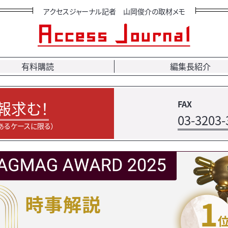
アクセスジャーナル記者 山岡俊介の取材メモ
有料購読
編集長紹介
報求む！
FAX
03-3203-
あるケースに限る）