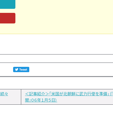
惑続々
＜記事紹介＞「米国が北朝鮮に武力行使を準備」（
聞』０６年１月５日）