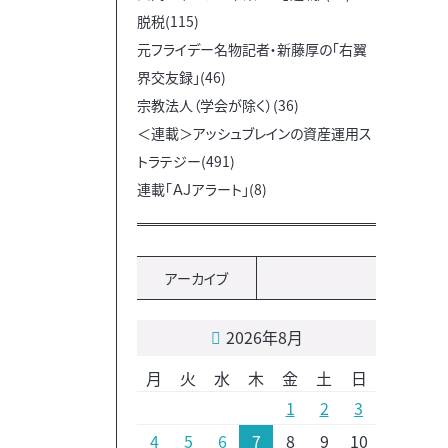
脱税(115)
元フライデー名物記者・新藤厚の「右翼
界交友録」(46)
宗教法人（学会が除く）(36)
＜連載＞アッシュブレインの資産運用ス
トラテジー(491)
連載「ＡＪアラート」(8)
アーカイブ
2026年8月
月
火
水
木
金
土
日
1
2
3
4
5
6
7
8
9
10