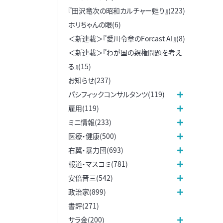
『田沢竜次の昭和カルチャー甦り』(223)
ホリちゃんの眼(6)
＜新連載＞『愛川令章のForcast AI』(8)
＜新連載＞『わが国の親権問題を考え
る』(15)
お知らせ(237)
パシフィックコンサルタンツ(119)
雇用(119)
ミニ情報(233)
医療・健康(500)
右翼・暴力団(693)
報道・マスコミ(781)
安倍晋三(542)
政治家(899)
書評(271)
サラ金(200)