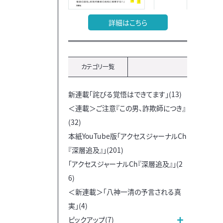
詳細はこちら
カテゴリ一覧
新連載「詫びる覚悟はできてます」(13)
＜連載＞ご注意『この男、詐欺師につき』
(32)
本紙YouTube版「アクセスジャーナルCh
『深層追及』」(201)
「アクセスジャーナルCh『深層追及』」(2
6)
＜新連載＞「八神一清の予言される真
実」(4)
ピックアップ(7)