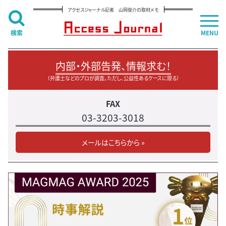
アクセスジャーナル記者 山岡俊介の取材メモ
検索
MENU
内部・外部告発、情報求む！
（弁護士などのプロが調査。ただし、公益性あるケースに限る）
FAX
03-3203-3018
メールはこちらから »