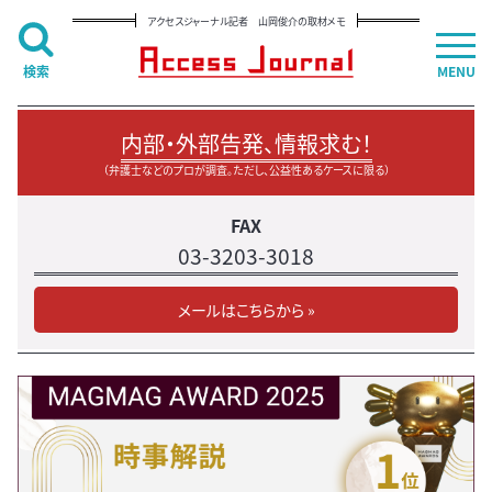
アクセスジャーナル記者 山岡俊介の取材メモ
検索
MENU
内部・外部告発、情報求む！
（弁護士などのプロが調査。ただし、公益性あるケースに限る）
FAX
03-3203-3018
メールはこちらから »