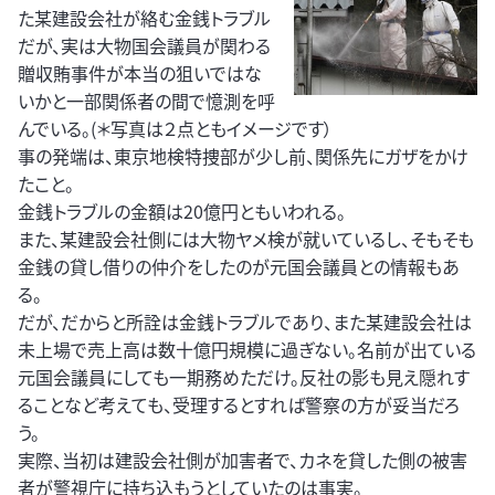
た某建設会社が絡む金銭トラブル
だが、実は大物国会議員が関わる
贈収賄事件が本当の狙いではな
いかと一部関係者の間で憶測を呼
んでいる。(＊写真は２点ともイメージです）
事の発端は、東京地検特捜部が少し前、関係先にガザをかけ
たこと。
金銭トラブルの金額は20億円ともいわれる。
また、某建設会社側には大物ヤメ検が就いているし、そもそも
金銭の貸し借りの仲介をしたのが元国会議員との情報もあ
る。
だが、だからと所詮は金銭トラブルであり、また某建設会社は
未上場で売上高は数十億円規模に過ぎない。名前が出ている
元国会議員にしても一期務めただけ。反社の影も見え隠れす
ることなど考えても、受理するとすれば警察の方が妥当だろ
う。
実際、当初は建設会社側が加害者で、カネを貸した側の被害
者が警視庁に持ち込もうとしていたのは事実。