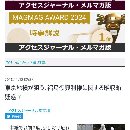
TOP
>
政治家
>
汚職（疑惑）
2016.11.13 02:37
東京地検が狙う、福島復興利権に関する贈収賄
疑惑!?
アクセスジャーナル編集部
本紙で以前２度、少しだけ触れ