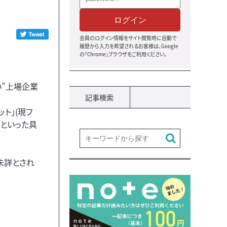
ログイン
会員のログイン情報をサイト閲覧時に自動で
履歴から入力を希望されるお客様は、Google
の『Chrome』ブラウザをご利用ください。
い”上場企業
記事検索
ット」(現フ
％）といった具
未詳とされ