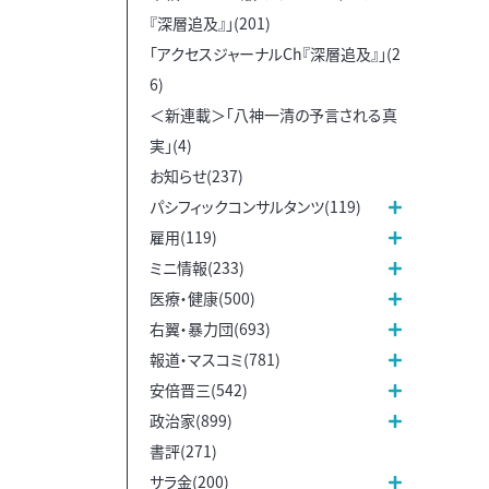
『深層追及』」(201)
「アクセスジャーナルCh『深層追及』」(2
6)
＜新連載＞「八神一清の予言される真
実」(4)
お知らせ(237)
パシフィックコンサルタンツ(119)
雇用(119)
ミニ情報(233)
医療・健康(500)
右翼・暴力団(693)
報道・マスコミ(781)
安倍晋三(542)
政治家(899)
書評(271)
サラ金(200)