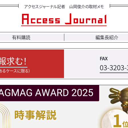
アクセスジャーナル記者 山岡俊介の取材メモ
有料購読
編集長紹介
報求む！
FAX
03-3203-
あるケースに限る）