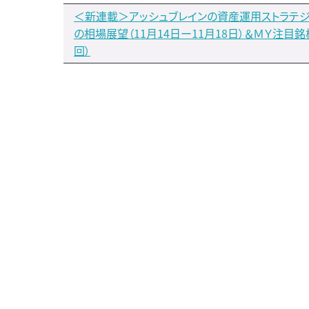
＜新連載＞アッシュブレインの資産運用ストラテジ
の相場展望（11月14日ー11月18日）＆ＭＹ注目銘柄
回）