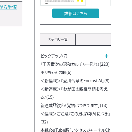
がら半値
詳細はこちら
カテゴリ一覧
ピックアップ(7)
『田沢竜次の昭和カルチャー甦り』(223)
ホリちゃんの眼(6)
＜新連載＞『愛川令章のForcast AI』(8)
＜新連載＞『わが国の親権問題を考え
る』(15)
新連載「詫びる覚悟はできてます」(13)
＜連載＞ご注意『この男、詐欺師につき』
(32)
本紙YouTube版「アクセスジャーナルCh