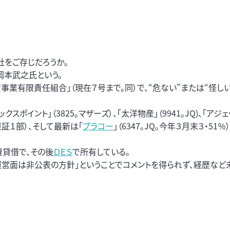
社をご存じだろうか。
岡本武之氏という。
業有限責任組合」（現在７号まで。同）で、“危ない”または“怪し
クスポイント」（3825。マザーズ）、「太洋物産」（9941。JQ)、「アジェ
。東証１部）、そして最新は「
プラコー
」（6347。JQ。今年３月末３・51
費貸借で、その後
ＤＥＳ
で所有している。
営面は非公表の方針」ということでコメントを得られず、経歴など