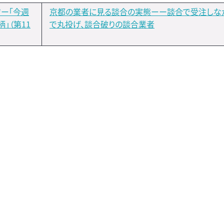
ー「今週
京都の業者に見る談合の実態ーー談合で受注しな
」（第11
で丸投げ、談合破りの談合業者