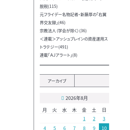
脱税(115)
元フライデー名物記者・新藤厚の「右翼
界交友録」(46)
宗教法人（学会が除く）(36)
＜連載＞アッシュブレインの資産運用ス
トラテジー(491)
連載「ＡＪアラート」(8)
アーカイブ
2026年8月
月
火
水
木
金
土
日
1
2
3
4
5
6
7
8
9
10