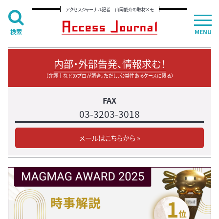
アクセスジャーナル記者 山岡俊介の取材メモ
検索
MENU
内部・外部告発、情報求む！
（弁護士などのプロが調査。ただし、公益性あるケースに限る）
FAX
03-3203-3018
メールはこちらから »