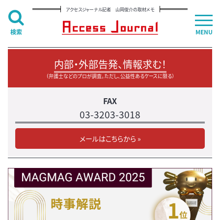
アクセスジャーナル記者 山岡俊介の取材メモ
検索
MENU
内部・外部告発、情報求む！
（弁護士などのプロが調査。ただし、公益性あるケースに限る）
FAX
03-3203-3018
メールはこちらから »