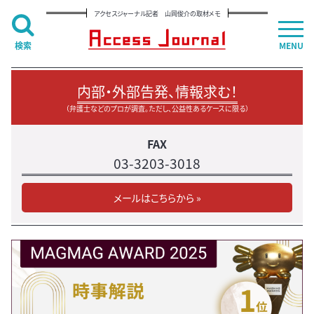
アクセスジャーナル記者 山岡俊介の取材メモ
検索
MENU
内部・外部告発、情報求む！
（弁護士などのプロが調査。ただし、公益性あるケースに限る）
FAX
03-3203-3018
メールはこちらから »