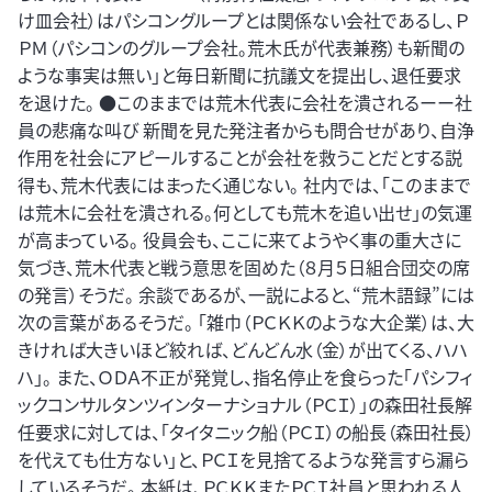
け皿会社）はパシコングループとは関係ない会社であるし、Ｐ
ＰＭ（パシコンのグループ会社。荒木氏が代表兼務）も新聞の
ような事実は無い」と毎日新聞に抗議文を提出し、退任要求
を退けた。 ●このままでは荒木代表に会社を潰されるーー社
員の悲痛な叫び 新聞を見た発注者からも問合せがあり、自浄
作用を社会にアピールすることが会社を救うことだとする説
得も、荒木代表にはまったく通じない。 社内では、「このままで
は荒木に会社を潰される。何としても荒木を追い出せ」の気運
が高まっている。 役員会も、ここに来てようやく事の重大さに
気づき、荒木代表と戦う意思を固めた（８月５日組合団交の席
の発言）そうだ。 余談であるが、一説によると、“荒木語録”には
次の言葉があるそうだ。 「雑巾（ＰＣＫＫのような大企業）は、大
きければ大きいほど絞れば、どんどん水（金）が出てくる、ハハ
ハ」。 また、ＯＤＡ不正が発覚し、指名停止を食らった「パシフィ
ックコンサルタンツインターナショナル（ＰＣＩ）」の森田社長解
任要求に対しては、「タイタニック船（ＰＣＩ）の船長（森田社長）
を代えても仕方ない」と、ＰＣＩを見捨てるような発言すら漏ら
しているそうだ。 本紙は、ＰＣＫＫまたＰＣＩ社員と思われる人