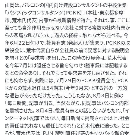
山岡は、パシコンの国内向け建設コンサルタントの中核企業
「パシフィックコンサルタンツ（ＰＣＫＫ）」（本社・東京都多摩
市。荒木氏代表）内部から最新情報を得た。 それは、事、ここに
至っても自浄作用を示せない会社に対する複数の社内有志か
らの悲痛な叫びだった。 過去の経緯に触れながら述べる。 今
年６月２２日付けで、社員有志（発起人）が集まり、ＰＣＫＫの取
締役会に、荒木代表自らが全社員の前で疑惑に対する説明会
を開けとの「要求書」を出した。この時の役員会は、荒木代表
を今年７月には退任させる旨を匂わせ（議事録には記載する
なとの命令あり）、それでもって要求書を差し戻させた。 それ
にも拘わらず、実際には、７月２９日のＰＣＫＫ役員会で、ＰＣＫ
Ｋからの荒木退任は５４期末（今年９月末）とする旨の一方的
な通告があっただけだった。 こうしたなか、８月３日に例の
「毎日新聞」記事が出る。 当然ながら、同記事はパシコン内部
を震撼させた。 ８月４日、役員有志との話し合いがもたれ、「イ
ンターネット記事ではない。毎日新聞に掲載された以上、社会
的責任は免れない。退任してくれ！」と荒木代表に迫った。 とこ
ろが、荒木代表は「ＰＪＮ（特別背任疑惑のキックバック額の受