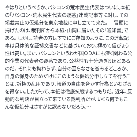
やはりというべきか、パシコンの荒木民生代表はついに、本紙
の「パシコン・荒木民生代表の疑惑」連載記事等に対し、その
掲載禁止の仮処分を東京地裁に申し立てて来た。 冒頭に
掲げたのは、裁判所から本紙・山岡に届いたその「通知書」で
ある。 しかし、読者の方はすでにご存知のように、この連載記
事は具体的な証拠文書などに基づいており、極めて信ぴょう
性は高い。また、パシコンというわが国ＯＤＡにも深く関わる公
的企業の代表者の疑惑であり、公益性も十分過ぎるほどある
のだ。 それにも拘わらず、自分の至らなさを省みるどころか、
自身の保身のためだけにこのような仮処分申し立てを行うこ
とは、訴権の乱用であり、報道の自由を脅かす行為といわざる
を得ない。したがって、本紙は徹底抗戦するつもりだ。 近年、反
動的な判決が目立って来ている裁判所だが、いくら何でもこ
んな仮処分はさすがに認めないだろう。…