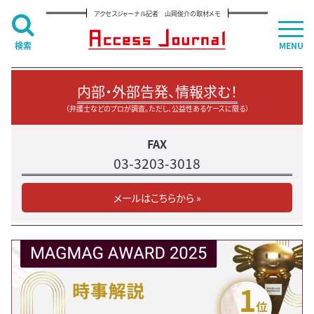
アクセスジャーナル記者 山岡俊介の取材メモ
検索
MENU
内部・外部告発、情報求む！
（弁護士などのプロが調査。ただし、公益性あるケースに限る）
FAX
03-3203-3018
メールはこちらから »