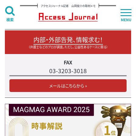
アクセスジャーナル記者 山岡俊介の取材メモ
検索
MENU
内部・外部告発、情報求む！
（弁護士などのプロが調査。ただし、公益性あるケースに限る）
FAX
03-3203-3018
メールはこちらから »