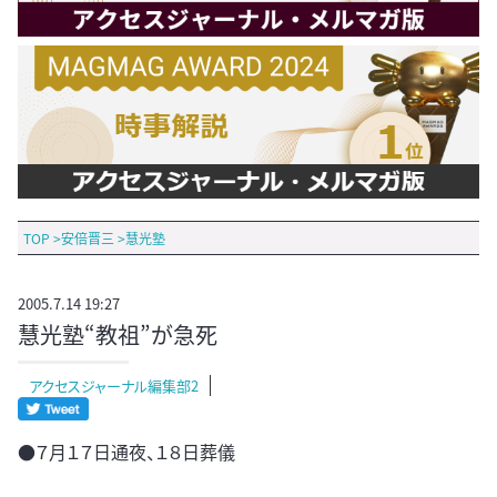
TOP
>
安倍晋三
>
慧光塾
2005.7.14 19:27
慧光塾“教祖”が急死
アクセスジャーナル編集部2
●７月１７日通夜、１８日葬儀