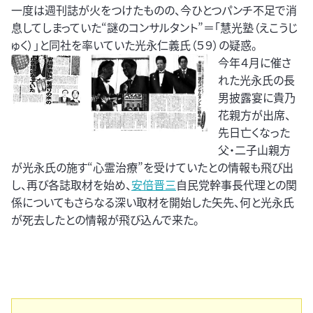
一度は週刊誌が火をつけたものの、今ひとつパンチ不足で消
息してしまっていた“謎のコンサルタント”＝「慧光塾（えこうじ
ゅく）」と同社を率いていた光永仁義氏（５９）の疑惑。
今年４月に催さ
れた光永氏の長
男披露宴に貴乃
花親方が出席、
先日亡くなった
父・二子山親方
が光永氏の施す“心霊治療”を受けていたとの情報も飛び出
し、再び各誌取材を始め、
安倍晋三
自民党幹事長代理との関
係についてもさらなる深い取材を開始した矢先、何と光永氏
が死去したとの情報が飛び込んで来た。