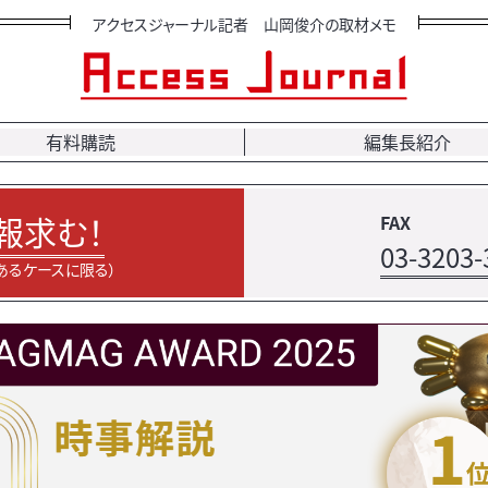
アクセスジャーナル記者 山岡俊介の取材メモ
有料購読
編集長紹介
報求む！
FAX
03-3203-
あるケースに限る）