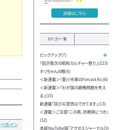
詳細はこちら
カテゴリ一覧
ピックアップ(7)
『田沢竜次の昭和カルチャー甦り』(223)
ホリちゃんの眼(6)
＜新連載＞『愛川令章のForcast AI』(8)
＜新連載＞『わが国の親権問題を考え
る』(15)
新連載「詫びる覚悟はできてます」(13)
＜連載＞ご注意『この男、詐欺師につき』
(32)
ラベ氏イン
本紙YouTube版「アクセスジャーナルCh