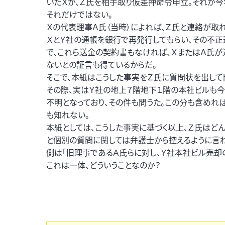
いたＸが、Ｚ氏を相手取り仮差押命令申立。それが今
それだけではない。
Ｘの代表理事Ａ氏（当時）によれば、Ｚ氏と連絡が取
ＸとＹ社の通帳を銀行で再発行してもらい、その不正
で、これら送金の契約書もなければ、ＸまたはＡ氏が
ないとの証言も得ているからだ。
そこで、本紙はこうした事実をＺ氏に質問状を出して
その際、実はＹ社の地上７階地下１階の本社ビルも
不明となっており、その件も問うた。この分も含めれ
も知れない。
本紙としては、こうした事実に基づく以上、Ｚ氏はど
と個別の質問に関しては弁護士から控えるように言わ
側は「旧理事であるＡ氏らに対し、Ｙ社本社ビル売却
これは一体、どういうことなのか？