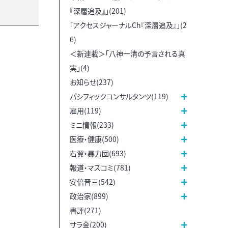
『深層追及』」(201)
「アクセスジャーナルCh『深層追及』」(2
6)
＜新連載＞「八神一清の予言される真
実」(4)
お知らせ(237)
パシフィックコンサルタンツ(119)
雇用(119)
ミニ情報(233)
医療・健康(500)
右翼・暴力団(693)
報道・マスコミ(781)
安倍晋三(542)
政治家(899)
書評(271)
サラ金(200)