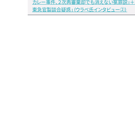
カレー事件、２次再審棄却でも消えない冤罪説」＋
東急官製談合疑惑」（ウラベ氏インタビュー②）