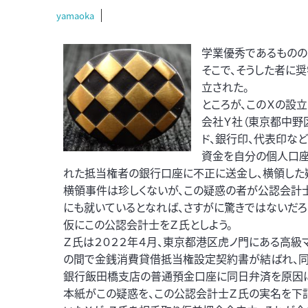
yamaoka
学業優秀であるものの
そこで、そうした者に
立された。
ところが、このＸの設
会社Ｙ社（東京都中野
ド、銀行印、代表印など
資金を自分の個人口座
れた抵当権者の銀行口座に不正に送金し、横領した
横領事件は珍しくないが、この疑惑の者が公認会計
にも就いているとなれば、さすがに驚きではないだろ
仮にこの公認会計士をＺ氏としよう。
Ｚ氏は２０２２年４月、東京都港区虎ノ門にある高級マ
の間で金銭消費貸借抵当権設定契約書が結ばれ、同
銀行飯田橋支店の普通預金口座に同日弁済を原因に
本紙がこの疑惑を、この公認会計士Ｚ氏の実名を下