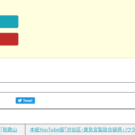
は「和歌山
本紙YouTube版「渋谷区・東急官製談合疑惑」（ウ