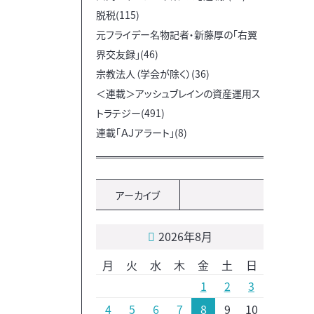
脱税(115)
元フライデー名物記者・新藤厚の「右翼
界交友録」(46)
宗教法人（学会が除く）(36)
＜連載＞アッシュブレインの資産運用ス
トラテジー(491)
連載「ＡＪアラート」(8)
アーカイブ
2026年8月
月
火
水
木
金
土
日
1
2
3
4
5
6
7
8
9
10