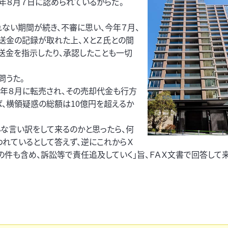
年８月７日に認められているからだ。
れない期間が続き、不審に思い、今年７月、
送金の記録が取れた上、ＸとＺ氏との間
送金を指示したり、承認したことも一切
問うた。
今年８月に転売され、その売却代金も行方
ば、横領疑惑の総額は10億円を超えるか
んな言い訳をして来るのかと思ったら、何
れているとして答えず、逆にこれからＸ
の件も含め、訴訟等で責任追及していく」旨、ＦＡＸ文書で回答して来