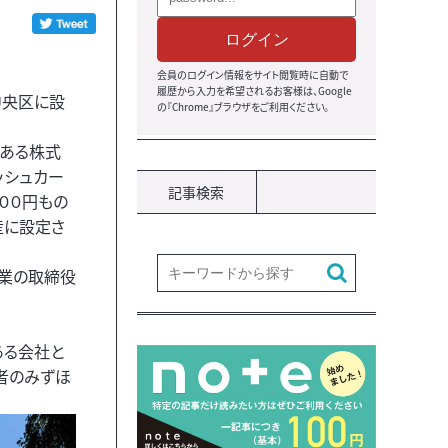
ログイン
会員のログイン情報をサイト閲覧時に自動で
履歴から入力を希望されるお客様は、Google
中央区に設
の『Chrome』ブラウザをご利用ください。
である株式
ッシュカー
記事検索
００円もの
産に設定さ
企業の取締役
ある会社と
者のみずほ