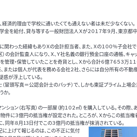
、経済的理由で学校に通いたくても通えない者は未だ少なくない。
奨学金を給付、貸与等する一般財団法人Ｘが２０１７年９月、東京都
立に関わった経緯もありＸの会計担当者、また、Ｘの１００％子会社
区）の会計監査人になり、Ｘ、Ｙ社名義の銀行預金口座の通帳、キャ
を管理・保管していたことを奇貨とし、Ｘから合計６億７６５３万１１
、または個人が代表を務める会社２社、さらには自分所有の不動
疑惑が浮上している。
士（冒頭写真＝公認会計士のバッチ）で、しかも東証プライム上場
うか。
ンション（右写真）の一部屋（約１０２㎡）を購入している。その際、
物件に３億円の抵当権が設定された。ところが、Ｘからこの抵当権
、同年８月13日付でこの３億円の抵当権が抹消されている。
記に上げて報じるのは、この不正に気付