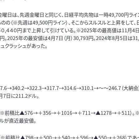
金曜日は、先週金曜日と同じく、日経平均先物は一時49,700円ラ
のの（※先週は49,500円ライン）、そこからスルスルと上昇をして
０,４４０円まで上昇して引けている。※2025年の最高値は11月4
37円。2025年の最安値は4月7日（月）30,793円。2024年8月5日は31
シュクラッシュがあった。
0.2→322.3→317.7→314.6→310.1→～～246.7（大納会
7日に211.2ドル。
※前稿比▲576→＋356→＋1016→＋711→▲1278→＋511）
12ドルが直近最安値。
（※前稿比▲798→＋500→＋540→＋596→▲550→＋268）で