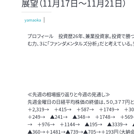
展望（11月17日～11月21日）
yamaoka
プロフィール 投資歴26年、兼業投資家。投資で勝つ
む力、３に「ファンダメンタルズ分析」だと考えている
≪先週の相場振り返りと今週の見通し≫
先週金曜日の日経平均株価の終値は、５０,３７７円と前
＋2,319→ ＋415→ ＋587→ ＋1749→ ＋
＋249→ ▲241→ ▲348→ ＋1748→ ＋56
→ ＋976→ ＋1144→ ▲195→ ▲3339→ ▲
▲360→＋1481→▲739→▲705→＋193円（大納