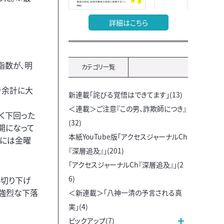
詳細はこちら
指数が、明
カテゴリ一覧
き余計に大
新連載「詫びる覚悟はできてます」(13)
＜連載＞ご注意『この男、詐欺師につき』
よく下回った
(32)
開になって
本紙YouTube版「アクセスジャーナルCh
てには金曜
『深層追及』」(201)
「アクセスジャーナルCh『深層追及』」(2
6)
い切り下げ
と強烈な下落
＜新連載＞「八神一清の予言される真
実」(4)
ピックアップ(7)