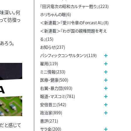
『田沢竜次の昭和カルチャー甦り』(223)
味深い。何
ホリちゃんの眼(6)
がって彷徨っ
＜新連載＞『愛川令章のForcast AI』(8)
＜新連載＞『わが国の親権問題を考え
る』(15)
あろう。
お知らせ(237)
パシフィックコンサルタンツ(119)
雇用(119)
ミニ情報(233)
医療・健康(500)
右翼・暴力団(693)
報道・マスコミ(781)
安倍晋三(542)
政治家(899)
書評(271)
だと感じて
サラ金(200)