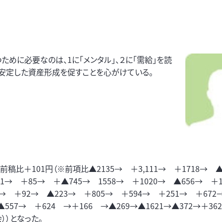
ために必要なのは、1に「メンタル」、２に「需給」を読
。安定した資産形成を促すことを心がけている。
稿比＋101円（※前項比▲2135→ ＋3,111→ ＋1718→ 
301→ ＋85→ ＋▲745→ 1558→ ＋1020→ ▲656→ ＋
9→ ＋92→ ▲223→ ＋805→ ＋594→ ＋251→ ＋672→
557→ ＋624 →＋166 →▲269→▲1621→▲372→＋36
会））となった。