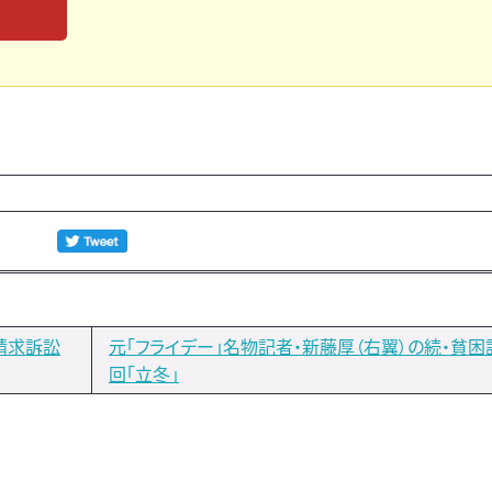
請求訴訟
元「フライデー」名物記者・新藤厚（右翼）の続・貧困
回「立冬」