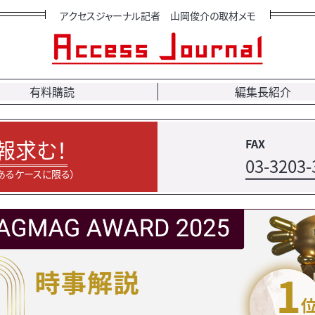
アクセスジャーナル記者 山岡俊介の取材メモ
有料購読
編集長紹介
報求む！
FAX
03-3203-
あるケースに限る）