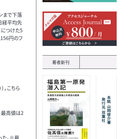
インまで下落
、日経平均先
日につけた5
,156円のフ
著者新刊
））。こちら
。※最高値は2
あった。※最