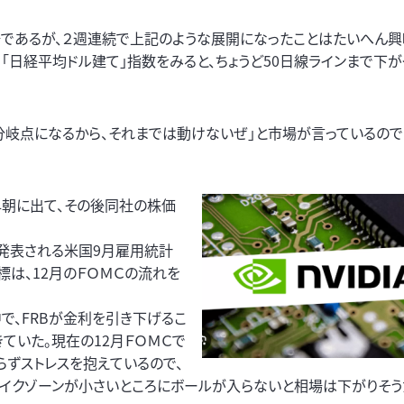
であるが、２週連続で上記のような展開になったことはたいへん興
や、「日経平均ドル建て」指数をみると、ちょうど50日線ラインまで下
分岐点になるから、それまでは動けないぜ」と市場が言っているので
の早朝に出て、その後同社の株価
に発表される米国9月雇用統計
標は、12月のＦＯＭＣの流れを
で、FRBが金利を引き下げるこ
ていた。現在の12月ＦＯＭＣで
らずストレスを抱えているので、
ライクゾーンが小さいところにボールが入らないと相場は下がりそう