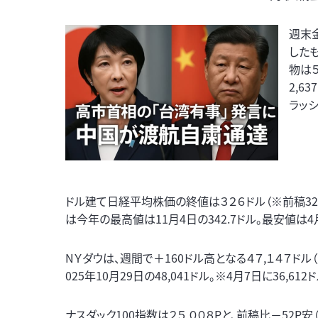
週末
したも
物は５
2,6
ラッ
ドル建て日経平均株価の終値は３２６ドル（※前稿327.6→34
は今年の最高値は11月4日の342.7ドル。最安値は4月
NＹダウは、週間で＋160ドル高となる４７,１４７ドル（
025年10月29日の48,041ドル。※4月7日に36,6
ナスダック100指数は２５,００８Pと、前稿比－52P安