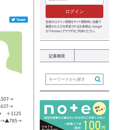
ログイン
会員のログイン情報をサイト閲覧時に自動で
履歴から入力を希望されるお客様は、Google
の『Chrome』ブラウザをご利用ください。
記事検索
▲507→
1637→
 ＋1125
2→▲785→