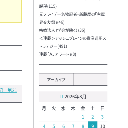
脱税(115)
元フライデー名物記者・新藤厚の「右翼
界交友録」(46)
宗教法人（学会が除く）(36)
＜連載＞アッシュブレインの資産運用ス
トラテジー(491)
連載「ＡＪアラート」(8)
アーカイブ
記 第21
2026年8月
月
火
水
木
金
土
日
1
2
3
4
5
6
7
8
9
10