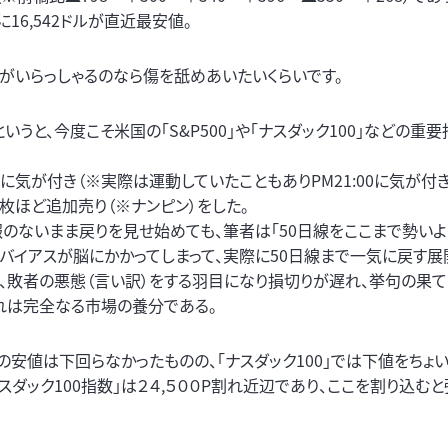
日に16,542ドルが直近最安値。
方がいらっしゃるのなら傷を舐めあいたいくらいです。
と、今度こそ米国の「S&P500」や「ナスダック100」などの重要
に気が付き（※実際は運動していたこともありPM21:00に気が付
8枚ほど追加売り（※ナンピン）をした。
情報のないまま戻りを見せ始めても、筆者は「50日線をここまで勢い
利バイアスが脳にかかってしまって、実際に50日線まで一気に戻す展
う、敗者の悪態（言い訳）をする羽目になり損切りが遅れ、挙句の果
れは完全なる市場の養分である。
7日の安値は下回らなかったものの、「ナスダック100」では下値をちょ
、「ナスダック100指数」は２４,５００P割れ近辺であり、ここを割り込む