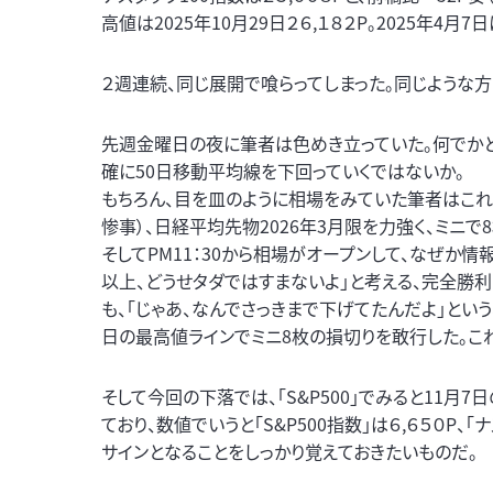
高値は2025年10月29日２６,１８２P。2025年4月7
２週連続、同じ展開で喰らってしまった。同じような
先週金曜日の夜に筆者は色めき立っていた。何でかという
確に50日移動平均線を下回っていくではないか。
もちろん、目を皿のように相場をみていた筆者はこれ
惨事）、日経平均先物2026年3月限を力強く、ミニで
そしてPM11：30から相場がオープンして、なぜか
以上、どうせタダではすまないよ」と考える、完全勝
も、「じゃあ、なんでさっきまで下げてたんだよ」とい
日の最高値ラインでミニ8枚の損切りを敢行した。こ
そして今回の下落では、「S&P500」でみると11月
ており、数値でいうと「S&P500指数」は６,６５０P
サインとなることをしっかり覚えておきたいものだ。