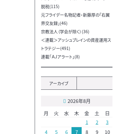
脱税(115)
元フライデー名物記者・新藤厚の「右翼
界交友録」(46)
宗教法人（学会が除く）(36)
＜連載＞アッシュブレインの資産運用ス
トラテジー(491)
連載「ＡＪアラート」(8)
アーカイブ
2026年8月
月
火
水
木
金
土
日
1
2
3
4
5
6
7
8
9
10