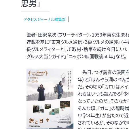
忠男」
アクセスジャーナル編集部
筆者・田沢竜次（フリーライター）。1953年東京生まれ
連載を基に『東京グルメ通信・B級グルメの逆襲』（主
級グルメライターとして取材・執筆を続け今日にいた
グルメ大当りガイド」「ニッポン映画戦後50年」など。
先日、つげ義春の漫画を映
年）と『ほんやら洞のべんさ
だ。その頃の『ガロ』はメ
れらはいつも読んでる『少
なっていたのだ。そのなか
そんな頃、『ガロ』の臨時増
中学３年生）が出たので近
されているが、そのなかで