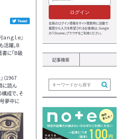
ログイン
会員のログイン情報をサイト閲覧時に自動で
履歴から入力を希望されるお客様は、Google
の『Chrome』ブラウザをご利用ください。
ａｎｇｌｅ』
も活躍。B
書に「B級
記事検索
1967
頃に読ん
う構成で、そ
毎号夢中に