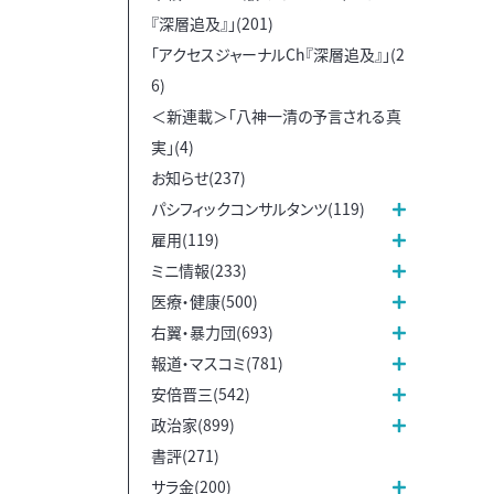
『深層追及』」(201)
「アクセスジャーナルCh『深層追及』」(2
6)
＜新連載＞「八神一清の予言される真
実」(4)
お知らせ(237)
パシフィックコンサルタンツ(119)
雇用(119)
ミニ情報(233)
医療・健康(500)
右翼・暴力団(693)
報道・マスコミ(781)
安倍晋三(542)
政治家(899)
書評(271)
サラ金(200)