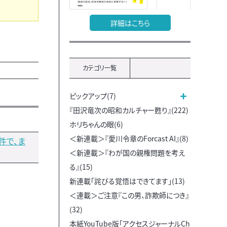
詳細はこちら
カテゴリ一覧
ピックアップ(7)
『田沢竜次の昭和カルチャー甦り』(222)
ホリちゃんの眼(6)
＜新連載＞『愛川令章のForcast AI』(8)
件で、ま
＜新連載＞『わが国の親権問題を考え
る』(15)
新連載「詫びる覚悟はできてます」(13)
＜連載＞ご注意『この男、詐欺師につき』
(32)
本紙YouTube版「アクセスジャーナルCh