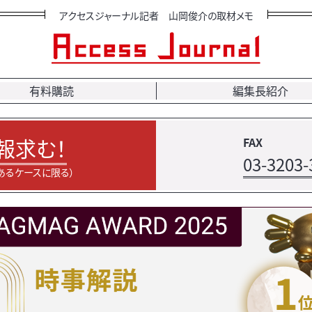
アクセスジャーナル記者 山岡俊介の取材メモ
有料購読
編集長紹介
報求む！
FAX
03-3203-
あるケースに限る）