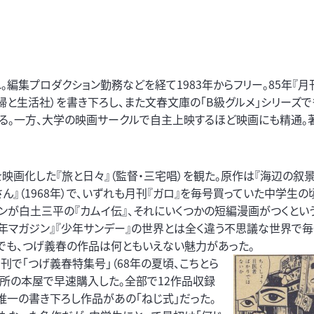
。編集プロダクション勤務などを経て1983年からフリー。85年『月刊
婦と生活社）を書き下ろし、また文春文庫の「B級グルメ」シリーズで
る。一方、大学の映画サークルで自主上映するほど映画にも精通。著
画化した『旅と日々』（監督・三宅唱）を観た。原作は『海辺の叙景』（
ん』（1968年）で、いずれも月刊『ガロ』を毎号買っていた中学生の
インが白土三平の『カムイ伝』、それにいくつかの短編漫画がつくとい
年マガジン』『少年サンデー』の世界とは全く違う不思議な世界で
でも、つげ義春の作品は何ともいえない魅力があった。
刊で「つげ義春特集号」（68年の夏頃、こちとら
所の本屋で早速購入した。全部で12作品収録
唯一の書き下ろし作品があの「ねじ式」だった。