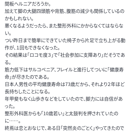
間板ヘルニアだろうか。
加えて脚の大腿四頭筋や背筋、腹筋の減少も関係しているの
かもしれない。
悪くなるようだったら、また整形外科にかからなくてはならな
い。
つい昨日まで簡単にできていた椅子から片足で立ち上がる動
作が、１回もできなくなった。
その結果は「ロコモ度３」で「社会参加に支障あり」だそうであ
る。
筋力低下はサルコペニア、フレイルと進行してついに「健康寿
命」が尽きたのである。
日本人男性の平均健康寿命は73歳だから、それより２年ほど
長持ちしたことになる。
年甲斐もなく山歩きなどをしていたので、脚力には自信があ
った。
整形外科医からも「10歳若い」と太鼓判を押されていたの
に……。
終焉は恋とおなじで、ある日「突然炎のごとく」やってきたので