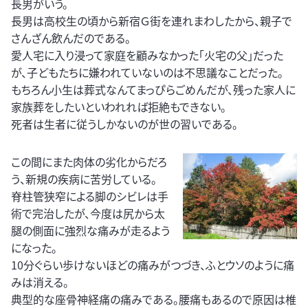
長男がいう。
長男は高校生の頃から新宿Ｇ街を連れまわしたから、親子で
さんざん飲んだのである。
愛人宅に入り浸って家庭を顧みなかった「火宅の父」だった
が、子どもたちに嫌われていないのは不思議なことだった。
もちろん小生は葬式なんてまっぴらごめんだが、残った家人に
家族葬をしたいといわれれば拒絶もできない。
死者は生者に従うしかないのが世の習いである。
この間にまた肉体の劣化からだろ
う、新規の疾病に苦労している。
脊柱管狭窄による脚のシビレは手
術で完治したが、今度は尻から太
腿の側面に強烈な痛みが走るよう
になった。
10分ぐらい歩けないほどの痛みがつづき、ふとウソのように痛
みは消える。
典型的な座骨神経痛の痛みである。腰痛もあるので原因は椎