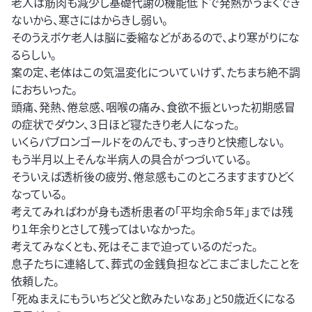
老人は筋肉も減少し基礎代謝の機能低下で発熱がうまくでき
ないから、寒さにはからきし弱い。
そのうえボケ老人は脳に委縮などがあるので、より寒がりにな
るらしい。
案の定、老体はこの気温変化についていけず、たちまち絶不調
におちいった。
頭痛、発熱、倦怠感、咽喉の痛み、食欲不振といった初期感冒
の症状でダウン、３日ほど寝たきり老人になった。
いくらパブロンゴールドをのんでも、すっきりと快癒しない。
もう半月以上そんな半病人の具合がつづいている。
そういえば透析後の疲労、倦怠感もこのところますますひどく
なっている。
考えてみればわが身も透析患者の「平均余命５年」までは残
り１年余りとさして残ってはいなかった。
考えてみなくとも、死はそこまで迫っているのだった。
息子たちに連絡して、葬式の金銭負担などこまごましたことを
依頼した。
「死ぬまえにもういちど父と飲みたいなあ」と50歳近くになる