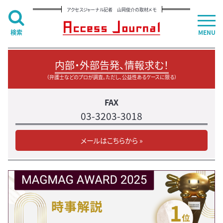
アクセスジャーナル記者 山岡俊介の取材メモ
検索
MENU
内部・外部告発、情報求む！
（弁護士などのプロが調査。ただし、公益性あるケースに限る）
FAX
03-3203-3018
メールはこちらから »