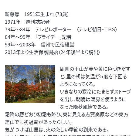
新藤厚 1951年生まれ（73歳）
1971年 週刊誌記者
79年～84年 テレビレポーター （テレビ朝日・ＴＢＳ）
84年～99年 「フライデー」記者
99年～2008年 信州で民宿経営
2013年より生活保護開始（24年後半より脱出）
周囲の里山が赤や黄に色づきだす
と、里の朝は気温が５度を下回る
ようになってくる。
いきなりの寒冷にたまらずストーブ
を出し、朝晩は暖房を使うように
なった晩秋風情である。
霜降の暦どおり初霜も降り、東に見える志賀高原などの東方
連山でも初冠雪があったらしい。
気がつけば山里は、火の恋しい季節の到来である。