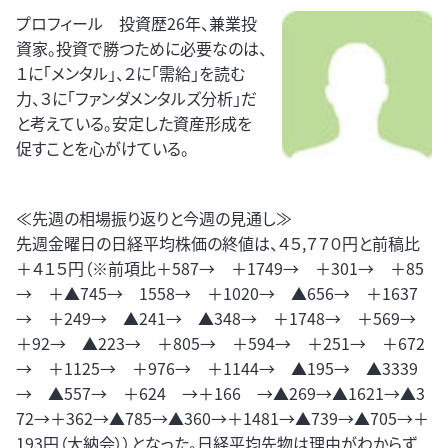
プロフィール 投資歴26年、兼業投
資家。投資で勝つために必要なのは、
１に「メンタル」、２に「需給」を読む
力、３に「ファンダメンタルズ分析」だ
と考えている。安定した資産形成を
促すことを心がけている。
≪先週の相場振り返りと今週の見通し≫
先週金曜日の日経平均株価の終値は、４５,７７０円と前稿比
＋４１５円（※前項比＋587→ ＋1749→ ＋301→ ＋85
→ ＋▲745→ 1558→ ＋1020→ ▲656→ ＋1637
→ ＋249→ ▲241→ ▲348→ ＋1748→ ＋569→
＋92→ ▲223→ ＋805→ ＋594→ ＋251→ ＋672
→ ＋1125→ ＋976→ ＋1144→ ▲195→ ▲3339
→ ▲557→ ＋624 →＋166 →▲269→▲1621→▲3
72→＋362→▲785→▲360→＋1481→▲739→▲705→＋
193円（大納会））となった。日経平均先物は理由がわからず