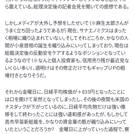
ら震えている。総理決定後の記者会見を聞いての感想である。
しかしメディアが大外し予想をしたせいで（※麻生太郎さんが
うまく立ち回ったようであるが）現在、サナエノミクスはまった
く相場に織り込まれていない。そしてそれどころか、かなりの人
間が小泉首相の誕生を織り込みにいってしまっており、現在は
総裁決定後の反動安をケアするようなポジションとなってい
るようなので（※なんと個人投資家も、信用売り残が最近見な
いくらい多い）、週明けはその修正だけでもギャップＵＰの相
場付きとなりそうだ。
それから金曜日に、日経平均株価が＋833円となったことに
は口を開けて呆然となってしまったし、その後の夜間も米国の
ナスダックが下がっているのに、日経平均先物だけは強い推
移をして終わったことには強い違和感があったが、もしかして
高市早苗新総裁を、かなりの資金量の筋が織り込みにいって
いたということだろうか? 金曜日に上がっていった過程で、察