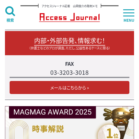
アクセスジャーナル記者 山岡俊介の取材メモ
検索
MENU
内部・外部告発、情報求む！
（弁護士などのプロが調査。ただし、公益性あるケースに限る）
FAX
03-3203-3018
メールはこちらから »