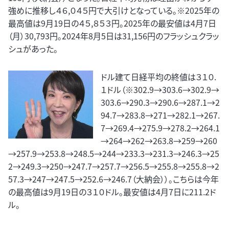
強めに推移し４６,０４５円で大引けとなっている。※2025年の
最高値は9月19日の４５,８５３円。2025年の最安値は4月7日
（月）30,793円。2024年8月5日は31,156円のフラッシュクラッ
シュがあった。
ドル建て日経平均の終値は３１０.
１ドル（※302.9→303.6→302.9→
303.6→290.3→290.6→287.1→2
94.7→283.8→271→282.1→267.
7→269.4→275.9→278.2→264.1
→264→262→263.8→259→260
→257.9→253.8→248.5→244→233.3→231.3→246.3→25
2→249.3→250→247.7→257.7→256.5→255.8→255.8→2
57.3→247→247.5→252.6→246.7（大納会））。こちらは今年
の最高値は9月19日の３１０ドル。最安値は4月7日に211.2ド
ル。