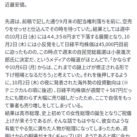
近最安値。
先週は、前稿で記した通り９月末の配当権利落ちを前に、空売
りをせっせと仕込んでその時を待っていた。結果としては週中
の10月1日（水）には４４,３５８円まで下落する展開となり、10
月2日（木）には小反発をして日経平均株価は45,000円目前
に迫ったものの、この時点で週末の自民党総裁選は小泉進次
郎氏に決定だ、というメディアの報道がほとんどで、「かならず
や10月6日（月）からは、これまでの謎上げが修正される形で
下げ相場となるだろう」と考えていた。それを後押しするよう
に、10月2日（木）の夜に発表された海外勢の投資動向は（※
テニクカルの項に後述）、日経平均株価が週間で＋587円だっ
たにも関わらず大幅に売り越しだったため、ここで自信をもっ
て筆者も売り増しをしてしまっている。
結果は高市総理、史上初めての女性総理の誕生となりご祝儀
上げが来そうであるが、そんな話でもはやなく、彼女のような
有能でやる気に満ちた人物が総理になってしまったため、週
明けからの相場が大きくギャップＵＰしそうであると感じ今か