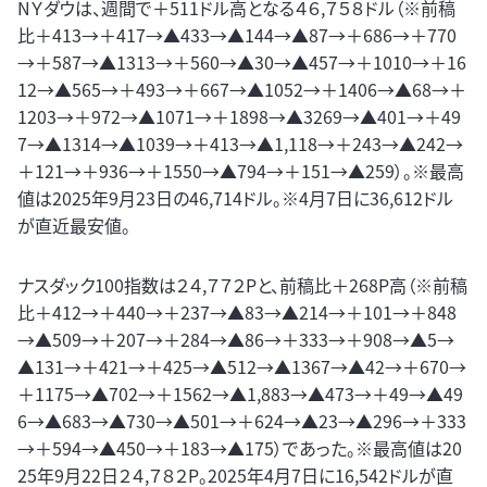
NＹダウは、週間で＋511ドル高となる４６,７５８ドル（※前稿
比＋413→＋417→▲433→▲144→▲87→＋686→＋770
→＋587→▲1313→＋560→▲30→▲457→＋1010→＋16
12→▲565→＋493→＋667→▲1052→＋1406→▲68→＋
1203→＋972→▲1071→＋1898→▲3269→▲401→＋49
7→▲1314→▲1039→＋413→▲1,118→＋243→▲242→
＋121→＋936→＋1550→▲794→＋151→▲259）。※最高
値は2025年9月23日の46,714ドル。※4月7日に36,612ドル
が直近最安値。
ナスダック100指数は２４,７７２Pと、前稿比＋268P高（※前稿
比＋412→＋440→＋237→▲83→▲214→＋101→＋848
→▲509→＋207→＋284→▲86→＋333→＋908→▲5→
▲131→＋421→＋425→▲512→▲1367→▲42→＋670→
＋1175→▲702→＋1562→▲1,883→▲473→＋49→▲49
6→▲683→▲730→▲501→＋624→▲23→▲296→＋333
→＋594→▲450→＋183→▲175）であった。※最高値は20
25年9月22日２４,７８２P。2025年4月7日に16,542ドルが直