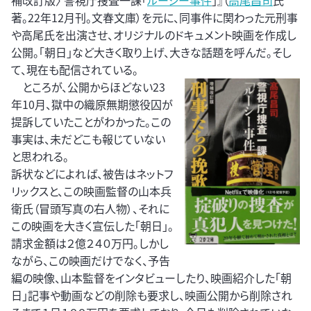
補改訂版〉 警視庁捜査一課「
ルーシー事件
」』（
高尾昌司
氏
著。22年12月刊。文春文庫）を元に、同事件に関わった元刑事
や高尾氏を出演させ、オリジナルのドキュメント映画を作成し
公開。「朝日」など大きく取り上げ、大きな話題を呼んだ。そし
て、現在も配信されている。
ところが、公開からほどない23
年10月、獄中の織原無期懲役囚が
提訴していたことがわかった。この
事実は、未だどこも報じていない
と思われる。
訴状などによれば、被告はネットフ
リックスと、この映画監督の山本兵
衛氏（冒頭写真の右人物）、それに
この映画を大きく宣伝した「朝日」。
請求金額は２億２４０万円。しかし
ながら、この映画だけでなく、予告
編の映像、山本監督をインタビューしたり、映画紹介した「朝
日」記事や動画などの削除も要求し、映画公開から削除され