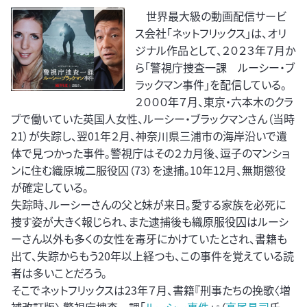
世界最大級の動画配信サービ
ス会社「ネットフリックス」は、オリ
ジナル作品として、２０２３年７月か
ら「警視庁捜査一課 ルーシー・ブ
ラックマン事件」を配信している。
２０００年７月、東京・六本木のクラ
ブで働いていた英国人女性、ルーシー・ブラックマンさん（当時
21）が失踪し、翌01年２月、神奈川県三浦市の海岸沿いで遺
体で見つかった事件。警視庁はその２カ月後、逗子のマンショ
ンに住む織原城二服役囚（73）を逮捕。10年12月、無期懲役
が確定している。
失踪時、ルーシーさんの父と妹が来日。愛する家族を必死に
捜す姿が大きく報じられ、また逮捕後も織原服役囚はルーシ
ーさん以外も多くの女性を毒牙にかけていたとされ、書籍も
出て、失踪からもう20年以上経つも、この事件を覚えている読
者は多いことだろう。
そこでネットフリックスは23年７月、書籍『刑事たちの挽歌〈増