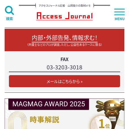
アクセスジャーナル記者 山岡俊介の取材メモ
検索
MENU
内部・外部告発、情報求む！
（弁護士などのプロが調査。ただし、公益性あるケースに限る）
FAX
03-3203-3018
メールはこちらから »