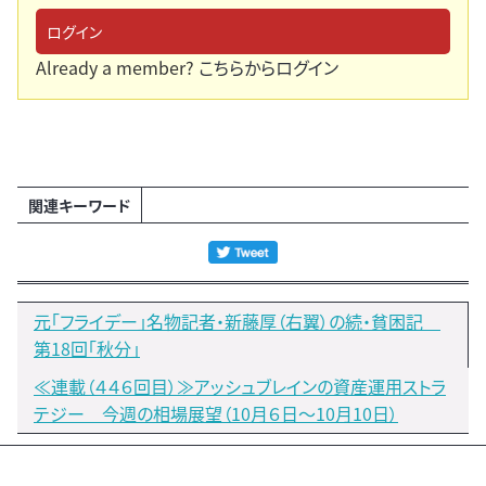
ログイン
Already a member?
こちらからログイン
関連キーワード
元「フライデー」名物記者・新藤厚（右翼）の続・貧困記
第18回「秋分」
≪連載（４４６回目）≫アッシュブレインの資産運用ストラ
テジー 今週の相場展望（10月６日～10月10日）