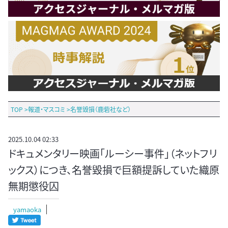
TOP
>
報道・マスコミ
>
名誉毀損（鹿砦社など）
2025.10.04 02:33
ドキュメンタリー映画「ルーシー事件」（ネットフリ
ックス）につき、名誉毀損で巨額提訴していた織原
無期懲役囚
yamaoka