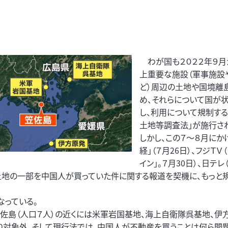
わが国も２０２２年９月
上重要な施設（軍事施設
ど）周辺の土地や国境離
め、それらについて国が
し、利用について規制する
土地等調査法」が施行さ
しかし、この７～８月にか
経」（７月26日）、フジＴＶ
イン」。７月30日）、日テレ
土地の一部を中国人が買っていた件に関する報道を契機に、もっと
っている。
佐島（人口７人）の近くには米軍岩国基地、海上自衛隊呉基地、伊
り対象外。そして現行法では、中国人が不動産を買うことは何ら問