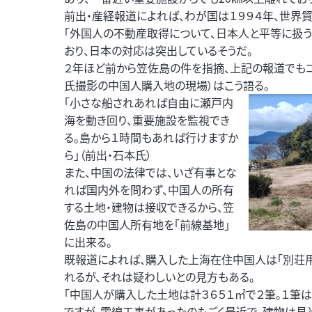
前出・産経報道によれば、わが国は１９９４年、世界貿
「外国人の不動産取得について、日本人と平等に扱う
おり、日本の対応は突出しているそうだ。
２年ほど前から笠佐島の件を指摘、上記の報道でもコ
氏撮影の中国人購入地の現場）はこう語る。
「小さな船されあれば自由に瀬戸内
海を動き回り、重要施設を監視でき
る。島から１時間もあれば行けますか
ら」（前出・石本氏）
また、中国の法律では、いざ有事とな
れば国内外を問わず、中国人の所有
する土地・建物は接収できるから、笠
佐島の中国人所有地を「前線基地」
に出来る。
既報道によれば、購入した上海在住中国人は「別荘用
れるが、それは疑わしいとの見方もある。
「中国人が購入した土地は計３６５１㎡で２筆。１筆は２
ですが、電線工事があったのもごく最近で、建物は見