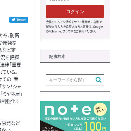
ログイン
会員のログイン情報をサイト閲覧時に自動で
履歴から入力を希望されるお客様は、Google
の『Chrome』ブラウザをご利用ください。
から、防衛
や原発な
島など定
記事検索
状況を把握
法律「重要
れている。
けての「産
（「サン！シャ
（「ミヤネ屋」
規制強化す
方原発など
題ない。