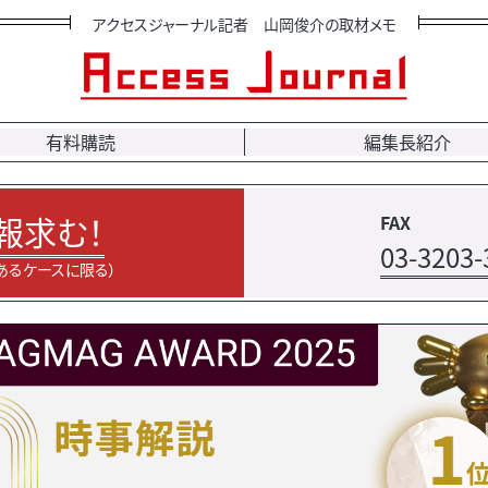
アクセスジャーナル記者 山岡俊介の取材メモ
有料購読
編集長紹介
報求む！
FAX
03-3203-
あるケースに限る）