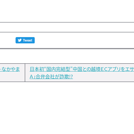
―なかやま
日本初“国内完結型”中国との越境ＥＣアプリをエサ
Ａ」合弁会社が詐欺!?