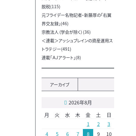
脱税(115)
元フライデー名物記者・新藤厚の「右翼
界交友録」(46)
宗教法人（学会が除く）(36)
＜連載＞アッシュブレインの資産運用ス
トラテジー(491)
連載「ＡＪアラート」(8)
アーカイブ
2026年8月
月
火
水
木
金
土
日
1
2
3
4
5
6
7
8
9
10