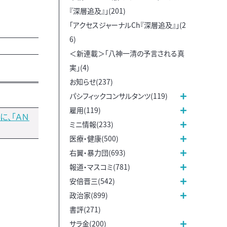
『深層追及』」(201)
「アクセスジャーナルCh『深層追及』」(2
6)
＜新連載＞「八神一清の予言される真
実」(4)
お知らせ(237)
パシフィックコンサルタンツ(119)
雇用(119)
に、「ＡＮ
ミニ情報(233)
医療・健康(500)
右翼・暴力団(693)
報道・マスコミ(781)
安倍晋三(542)
政治家(899)
書評(271)
サラ金(200)