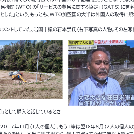
易機関（ＷＴＯ）の「サービスの貿易に関する協定」（ＧＡＴＳ）に署名
とした」という。もっとも、ＷＴＯ加盟国の大半は外国人の取得に
メントしていた、岩国市議の石本祟氏（右下写真の人物。その左写
」として購入と話しているとさ
０１７年11月（１人の個人）、もう１筆は翌18年８月（２人の個人の
当たりません。本当に別荘用なら、個人で買ってなぜ７年以上経っ