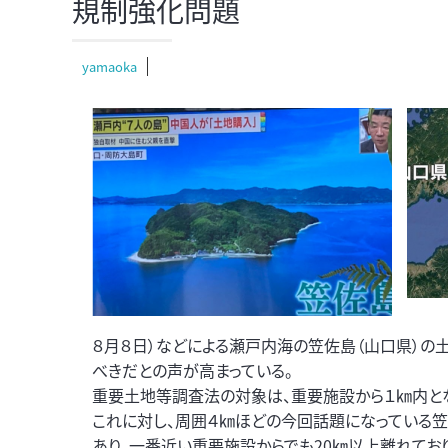
規制強化問題
yamaoka
８月８日）などによる瀬戸内海の笠佐島（山口県）の
べきだとの声が高まっている。
重要土地等調査法の対象は、重要施設から１㎞内とな
これに対し、周囲４㎞ほどの今回話題になっている笠
あり、一番近い重要施設からでも20㎞以上離れてお