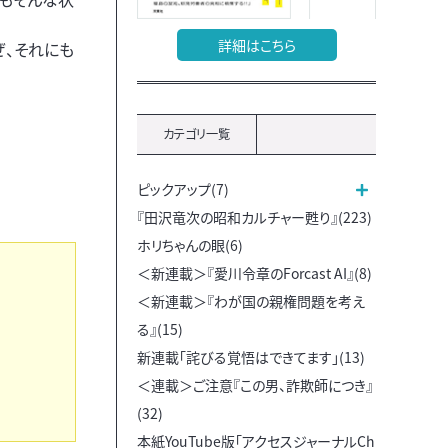
詳細はこちら
ぜ、それにも
カテゴリ一覧
ピックアップ(7)
『田沢竜次の昭和カルチャー甦り』(223)
ホリちゃんの眼(6)
＜新連載＞『愛川令章のForcast AI』(8)
＜新連載＞『わが国の親権問題を考え
る』(15)
新連載「詫びる覚悟はできてます」(13)
＜連載＞ご注意『この男、詐欺師につき』
(32)
本紙YouTube版「アクセスジャーナルCh